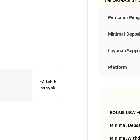
INFORMASI SI
Penilaian Pen
Minimal Deposi
Layanan Suppo
Platform
+4 lebih
banyak
BONUS NEW M
Minimal Depos
Minimal Withd