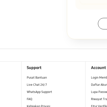
Support
Account
Pusat Bantuan
Login Mem
Live Chat 24/7
Daftar Aku
WhatsApp Support
Lupa Passw
FAQ
Riwayat Tr
Kebijakan Privasi
Fitur Verifi