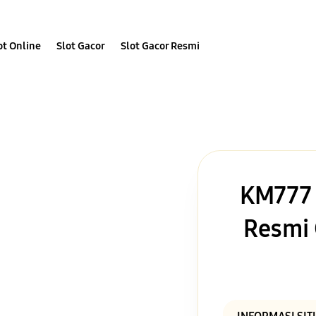
ot Online
Slot Gacor
Slot Gacor Resmi
KM777 
Resmi 