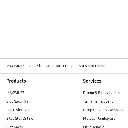
Layer Popup Close
MAXWIN77
>
Slot Gacor Hari Ini
>
Situs Slot Online
Footer Navigation
Products
Services
MAXWIN77
Promo & Bonus Harian
Slot Gacor Hari Ini
Turnamen & Event
Login Slot Gacor
Program VIP & Cashback
Situs Slot Online
Metode Pembayaran
Slot Gacor
Fitur Deposit