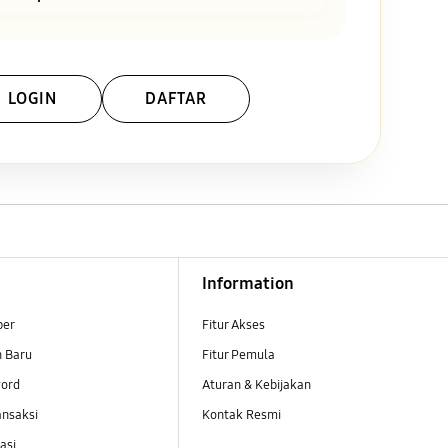
LOGIN
DAFTAR
Information
ber
Fitur Akses
n Baru
Fitur Pemula
ord
Aturan & Kebijakan
ansaksi
Kontak Resmi
kasi