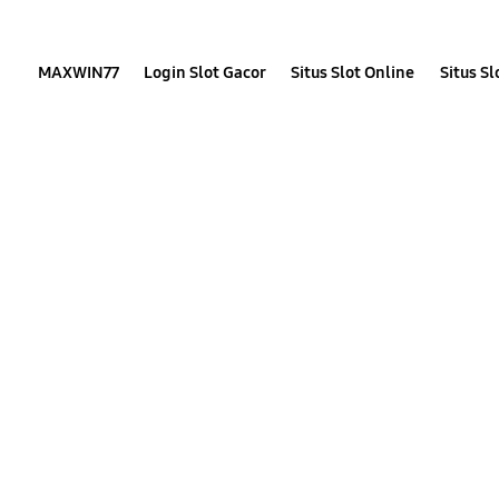
Skip
to
content
MAXWIN77
Login Slot Gacor
Situs Slot Online
Situs Sl