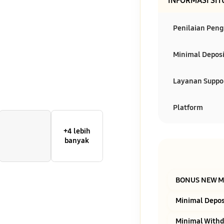
INFORMASI SI
Penilaian Pen
Minimal Deposi
Layanan Suppo
Platform
+4 lebih
banyak
BONUS NEW M
Minimal Depos
Minimal Withd