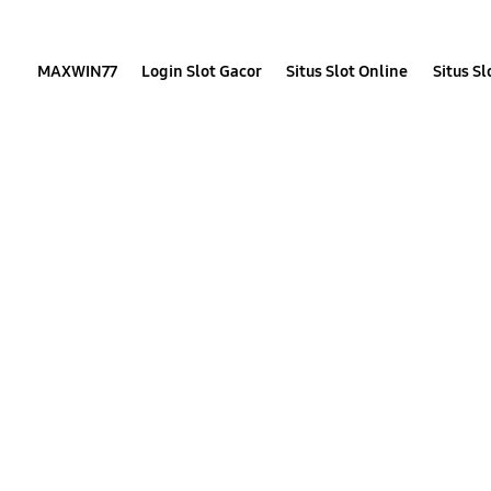
Skip
to
content
MAXWIN77
Login Slot Gacor
Situs Slot Online
Situs Sl