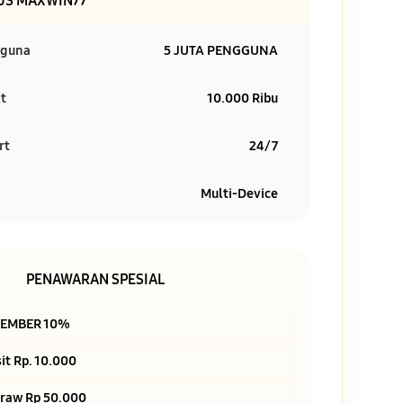
TUS MAXWIN77
gguna
5 JUTA PENGGUNA
t
10.000 Ribu
rt
24/7
Multi-Device
PENAWARAN SPESIAL
EMBER 10%
it Rp. 10.000
raw Rp 50.000