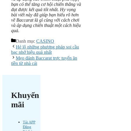
bạn có thể tăng cơ hội chiến thắng và
đạt được kết quả tốt nhất. Hy vọng
bài viết này đã giúp bạn hiểu rõ hơn
về Baccarat là gì cùng với cách chơi
và áp dụng chiến thuật một cách hiệu
quả.
Danh mục
CASINO
Hé lộ những phương pháp soi cầu
bạc nhớ hiệu quả nhất
Mẹo đánh Baccarat trực tuyến ăn
tiền từ nhà cái
Khuyến
mãi
Tải APP
Đăng