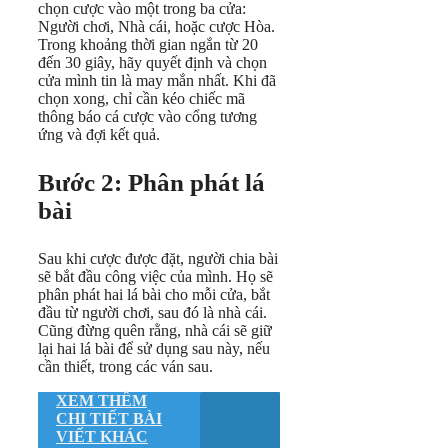
chọn cược vào một trong ba cửa:
Người chơi, Nhà cái, hoặc cược Hòa.
Trong khoảng thời gian ngắn từ 20
đến 30 giây, hãy quyết định và chọn
cửa mình tin là may mắn nhất. Khi đã
chọn xong, chỉ cần kéo chiếc mã
thông báo cá cược vào cổng tương
ứng và đợi kết quả.
Bước 2: Phân phát lá
bài
Sau khi cược được đặt, người chia bài
sẽ bắt đầu công việc của mình. Họ sẽ
phân phát hai lá bài cho mỗi cửa, bắt
đầu từ người chơi, sau đó là nhà cái.
Cũng đừng quên rằng, nhà cái sẽ giữ
lại hai lá bài để sử dụng sau này, nếu
cần thiết, trong các ván sau.
XEM THÊM
CHI TIẾT BÀI
VIẾT KHÁC