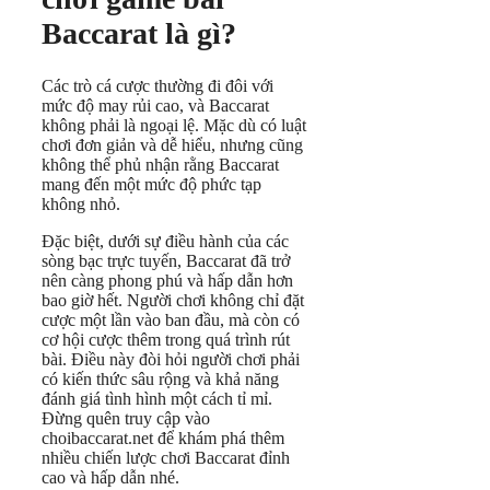
Baccarat là gì?
Các trò cá cược thường đi đôi với
mức độ may rủi cao, và Baccarat
không phải là ngoại lệ. Mặc dù có luật
chơi đơn giản và dễ hiểu, nhưng cũng
không thể phủ nhận rằng Baccarat
mang đến một mức độ phức tạp
không nhỏ.
Đặc biệt, dưới sự điều hành của các
sòng bạc trực tuyến, Baccarat đã trở
nên càng phong phú và hấp dẫn hơn
bao giờ hết. Người chơi không chỉ đặt
cược một lần vào ban đầu, mà còn có
cơ hội cược thêm trong quá trình rút
bài. Điều này đòi hỏi người chơi phải
có kiến thức sâu rộng và khả năng
đánh giá tình hình một cách tỉ mỉ.
Đừng quên truy cập vào
choibaccarat.net để khám phá thêm
nhiều chiến lược chơi Baccarat đỉnh
cao và hấp dẫn nhé.