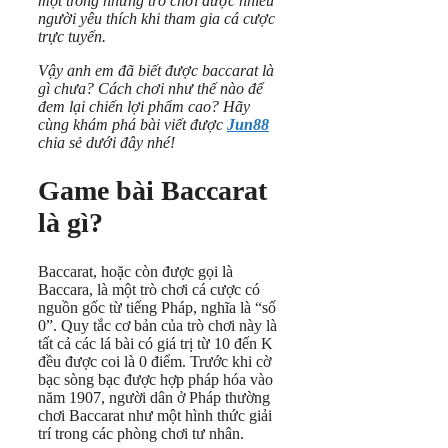
một trong những trò chơi được nhiều
người yêu thích khi tham gia cá cược
trực tuyến.
Vậy anh em đã biết được baccarat là
gì chưa? Cách chơi như thế nào để
đem lại chiến lợi phẩm cao? Hãy
cùng khám phá bài viết được
Jun88
chia sẻ dưới đây nhé!
Game bài Baccarat
là gì?
Baccarat, hoặc còn được gọi là
Baccara, là một trò chơi cá cược có
nguồn gốc từ tiếng Pháp, nghĩa là “số
0”. Quy tắc cơ bản của trò chơi này là
tất cả các lá bài có giá trị từ 10 đến K
đều được coi là 0 điểm. Trước khi cờ
bạc sòng bạc được hợp pháp hóa vào
năm 1907, người dân ở Pháp thường
chơi Baccarat như một hình thức giải
trí trong các phòng chơi tư nhân.