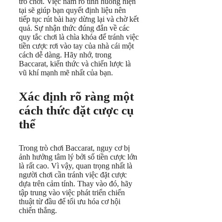
trò chơi. Việc nắm rõ tình huống hiện
tại sẽ giúp bạn quyết định liệu nên
tiếp tục rút bài hay dừng lại và chờ kết
quả. Sự nhận thức đúng đắn về các
quy tắc chơi là chìa khóa để tránh việc
tiền cược rơi vào tay của nhà cái một
cách dễ dàng. Hãy nhớ, trong
Baccarat, kiến thức và chiến lược là
vũ khí mạnh mẽ nhất của bạn.
Xác định rõ ràng một
cách thức đặt cược cụ
thể
Trong trò chơi Baccarat, nguy cơ bị
ảnh hưởng tâm lý bởi số tiền cược lớn
là rất cao. Vì vậy, quan trọng nhất là
người chơi cần tránh việc đặt cược
dựa trên cảm tính. Thay vào đó, hãy
tập trung vào việc phát triển chiến
thuật từ đầu để tối ưu hóa cơ hội
chiến thắng.