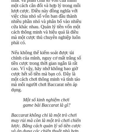
nhắc và phân chia số vốn của mình
một cách cân đối và hợp lý trong mỗi
lượt cược. Điều này đồng nghĩa với
việc chia nhỏ số vốn ban đầu thành
nhiều phần nhỏ và phân bổ vào nhiều
cửa khác nhau. Quản lý tiền vốn một
cách thông minh và hiệu quả là điều
mà một cược thủ chuyên nghiệp luôn
phải có.
Nếu không thể kiểm soát được tài
chính của mình, nguy cơ mất trắng số
tiền cược trong thời gian ngắn là rất
cao. Vì vậy, hãy nhớ không bao giờ
cược hết số tiền mà bạn có. Đây là
một cách chơi thông minh và tỉnh táo
mà mỗi người chơi Baccarat nên áp
dụng.
Một số kinh nghiệm chơi
game bài Baccarat là gì?
Baccarat không chỉ là một trò chơi
may rủi mà còn là một trò chơi chiến
lược. Bằng cách quản lý số tiền cược
và áp dụng các chiến thuật phù hợp,