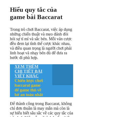
Hiểu quy tắc của
game bài Baccarat
Trong trò chơi Baccarat, việc áp dụng
những chiến thuật và mẹo đánh đòi
hỏi sự tỉ mỉ và sắc bén. Mỗi ván cược
đều đem lại tình thế cược khác nhau,
và điều quan trọng là người chơi phải
linh hoạt và nhạy bén đủ để đưa ra
bước đi phù hợp.
XEM THÊM
CHI TIẾT BÀI
VIẾT KHÁC
Chiến lược chơi
baccarat game
để game thủ về
bờ an toàn nhất
Để thành công trong Baccarat, không
chỉ đơn thuần là may mắn mà còn là
sự hiểu biết sâu sắc về các quy tắc của