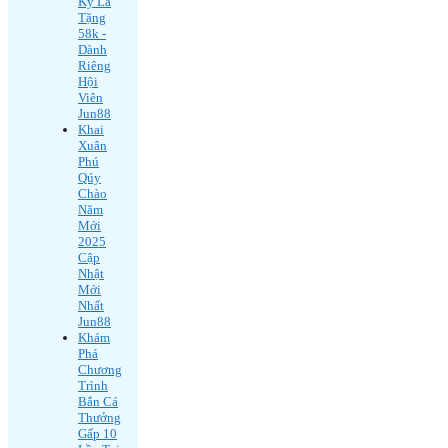
Ký Là
Tặng
58k -
Dành
Riêng
Hội
Viên
Jun88
Khai
Xuân
Phú
Qúy
Chào
Năm
Mới
2025
Cập
Nhật
Mới
Nhất
Jun88
Khám
Phá
Chương
Trình
Bắn Cá
Thưởng
Gấp 10