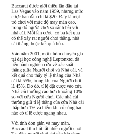
Baccarat được giới thiệu lần đầu tại
Las Vegas vào năm 1959, nhưng mức
cược ban đầu chỉ là $20. Đây là một
trò chơi với mức độ may mắn cao,
trong đó người chơi so sánh bài với
nhà cái. Mỗi lần cược, có ba kết quả
có thể xảy ra: người chơi thắng, nhà
cái thắng, hoặc kết quả hòa.
Vào năm 2001, một nhóm chuyên gia
tại đại học công nghệ Leptonxtoi đã
tiến hành nghiên cứu về xác suất
thắng giữa Người chơi và Nhà cái, và
kết quả cho thấy tỷ lệ thắng của Nhà
cái là 55%, trong khi của Người chơi
là 45%. Do đó, tỉ lệ đặt cược vào cửa
Nhà cái thường cao hơn khoảng 10%
so với cửa Người chơi. Các nhà cái
thường giữ tỉ lệ thắng của cửa Nhà cái
thấp hơn 1% và hiếm khi có sòng bạc
nào có tỉ lệ cược ngang nhau.
Với tính đơn giản và may mắn,
Baccarat thu hút rất nhiều người chơi.
Tại đây, người chơi chỉ cần lựa chọn