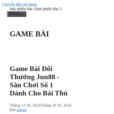
Chuyển đến nội dung
link phiên bản 1
link phiên bản 2
Menu
GAME BÀI
Game Bài Đổi
Thưởng Jun88 -
Sân Chơi Số 1
Dành Cho Bài Thủ
Tháng 12 18, 2024
Tháng 10 16, 2024
Bởi
admin