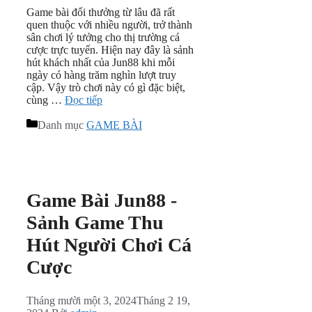
Game bài đổi thưởng từ lâu đã rất
quen thuộc với nhiều người, trở thành
sân chơi lý tưởng cho thị trường cá
cược trực tuyến. Hiện nay đây là sảnh
hút khách nhất của Jun88 khi mỗi
ngày có hàng trăm nghìn lượt truy
cập. Vậy trò chơi này có gì đặc biệt,
cùng …
Đọc tiếp
Danh mục
GAME BÀI
Game Bài Jun88 -
Sảnh Game Thu
Hút Người Chơi Cá
Cược
Tháng mười một 3, 2024
Tháng 2 19,