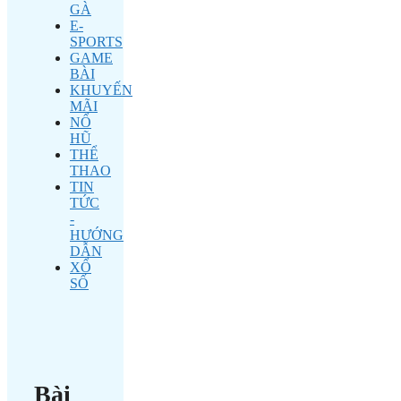
GÀ
E-
SPORTS
GAME
BÀI
KHUYẾN
MÃI
NỔ
HŨ
THỂ
THAO
TIN
TỨC
-
HƯỚNG
DẪN
XỔ
SỐ
Bài