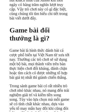
hút khách nhất của Jun88 khi mỗi
ngày có hàng trăm nghìn lượt truy
cập. Vậy trò chơi này có gì đặc biệt,
cùng chúng tôi tìm hiểu chi tiết trong
bài viết dưới đây.
Game bài đổi
thưởng là gì?
Game bài là hình thức đánh bài cá
cược phổ biến tại Việt Nam từ xưa tới
nay. Thường các trò chơi sẽ sử dụng
một bộ bài, mọi thành viên trên bàn
thực hiện chơi đối kháng, đánh chặn
hoặc tìm cách có được những tổ hợp
bài giá trị nhất thì giành chiến thắng.
Trong sảnh game bài có rất nhiều trò
chơi nhỏ khác nhau, nó mang đến trải
nghiệm giải trí và kiếm tiền song
song. Tùy vào lựa chọn mà mỗi game
sẽ có tính chất khác nhau, dựa vào
yếu tố may mắn hay đôi khi cũng đòi