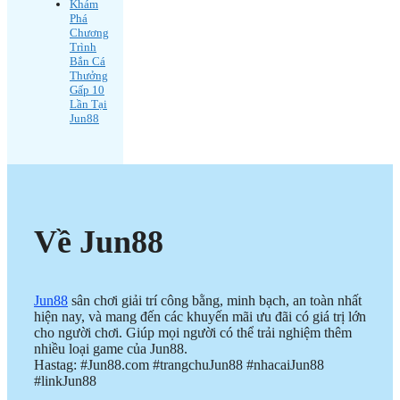
Khám
Phá
Chương
Trình
Bắn Cá
Thưởng
Gấp 10
Lần Tại
Jun88
Về Jun88
Jun88
sân chơi giải trí công bằng, minh bạch, an toàn nhất
hiện nay, và mang đến các khuyến mãi ưu đãi có giá trị lớn
cho người chơi. Giúp mọi người có thể trải nghiệm thêm
nhiều loại game của Jun88.
Hastag: #Jun88.com #trangchuJun88 #nhacaiJun88
#linkJun88