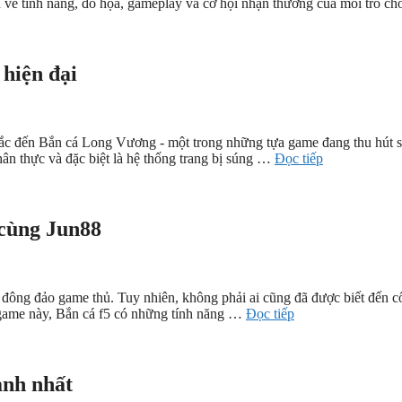
n về tính năng, đồ họa, gameplay và cơ hội nhận thưởng của mỗi trò chơ
 hiện đại
nhắc đến Bắn cá Long Vương - một trong những tựa game đang thu hút 
n thực và đặc biệt là hệ thống trang bị súng …
Đọc tiếp
 cùng Jun88
 đông đảo game thủ. Tuy nhiên, không phải ai cũng đã được biết đến 
i game này, Bắn cá f5 có những tính năng …
Đọc tiếp
anh nhất