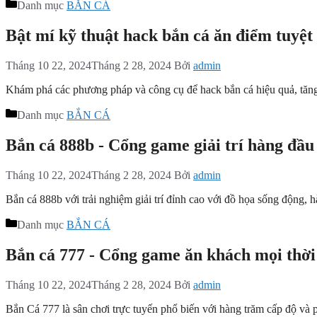
Danh mục
BẮN CÁ
Bật mí kỹ thuật hack bắn cá ăn điểm tuyệt
Tháng 10 22, 2024
Tháng 2 28, 2024
Bởi
admin
Khám phá các phương pháp và công cụ để hack bắn cá hiệu quả, tăng đ
Danh mục
BẮN CÁ
Bắn cá 888b - Cổng game giải trí hàng đầ
Tháng 10 22, 2024
Tháng 2 28, 2024
Bởi
admin
Bắn cá 888b với trải nghiệm giải trí đỉnh cao với đồ họa sống động, hà
Danh mục
BẮN CÁ
Bắn cá 777 - Cổng game ăn khách mọi thời
Tháng 10 22, 2024
Tháng 2 28, 2024
Bởi
admin
Bắn Cá 777 là sân chơi trực tuyến phổ biến với hàng trăm cấp độ và 