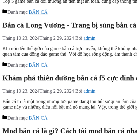
Top 5 game bắn cá đổi thưởng ăn tiền thật an toàn, cung cấp thông ti
Danh mục
BẮN CÁ
Bắn cá Long Vương - Trang bị súng bắn cá
Tháng 10 23, 2024
Tháng 2 29, 2024
Bởi
admin
Khi nói đến thế giới của game bắn cá trực tuyến, không thể không 
quan tâm của đông đảo game thủ. Với đồ họa sống động, âm thanh châ
Danh mục
BẮN CÁ
Khám phá thiên đường bắn cá f5 cực đỉnh
Tháng 10 23, 2024
Tháng 2 29, 2024
Bởi
admin
Bắn cá f5 là một trong những tựa game đang thu hút sự quan tâm của
game này và những điều nổi bật mà nó mang lại. Vậy, trong thế giớ
Danh mục
BẮN CÁ
Mod bắn cá là gì? Cách tải mod bắn cá nh