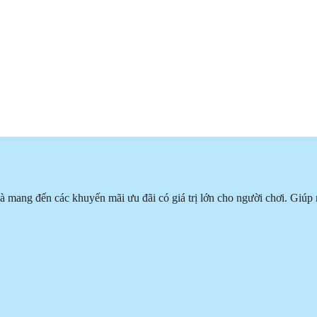
 và mang đến các khuyến mãi ưu đãi có giá trị lớn cho người chơi. Giúp