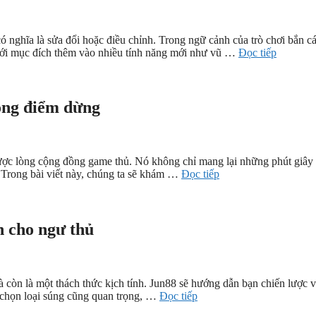
 có nghĩa là sửa đổi hoặc điều chỉnh. Trong ngữ cảnh của trò chơi bắn c
 với mục đích thêm vào nhiều tính năng mới như vũ …
Đọc tiếp
ông điểm dừng
 được lòng cộng đồng game thủ. Nó không chỉ mang lại những phút giây
Trong bài viết này, chúng ta sẽ khám …
Đọc tiếp
h cho ngư thủ
à còn là một thách thức kịch tính. Jun88 sẽ hướng dẫn bạn chiến lược 
a chọn loại súng cũng quan trọng, …
Đọc tiếp