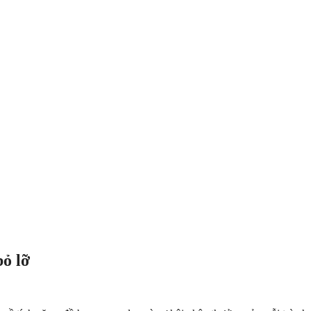
bỏ lỡ