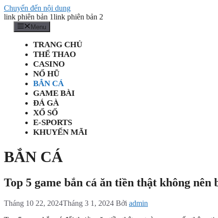
Chuyển đến nội dung
link phiên bản 1
link phiên bản 2
Menu
TRANG CHỦ
THỂ THAO
CASINO
NỔ HŨ
BẮN CÁ
GAME BÀI
ĐÁ GÀ
XỔ SỐ
E-SPORTS
KHUYẾN MÃI
BẮN CÁ
Top 5 game bắn cá ăn tiền thật không nên 
Tháng 10 22, 2024
Tháng 3 1, 2024
Bởi
admin