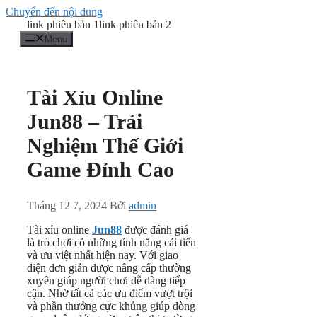
Chuyển đến nội dung
link phiên bản 1
link phiên bản 2
Menu
Tài Xỉu Online
Jun88 – Trải
Nghiệm Thế Giới
Game Đỉnh Cao
Tháng 12 7, 2024
Bởi
admin
Tài xỉu online
Jun88
được đánh giá
là trò chơi có những tính năng cải tiến
và ưu việt nhất hiện nay. Với giao
diện đơn giản được nâng cấp thường
xuyên giúp người chơi dễ dàng tiếp
cận. Nhờ tất cả các ưu điểm vượt trội
và phần thưởng cực khủng giúp dòng