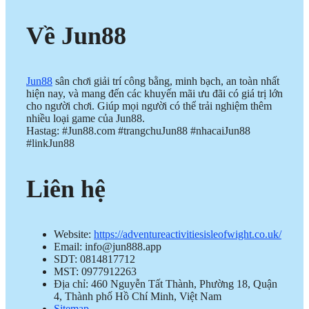
Về Jun88
Jun88
sân chơi giải trí công bằng, minh bạch, an toàn nhất
hiện nay, và mang đến các khuyến mãi ưu đãi có giá trị lớn
cho người chơi. Giúp mọi người có thể trải nghiệm thêm
nhiều loại game của Jun88.
Hastag: #Jun88.com #trangchuJun88 #nhacaiJun88
#linkJun88
Liên hệ
Website:
https://adventureactivitiesisleofwight.co.uk/
Email:
info@jun888.app
SDT: 0814817712
MST: 0977912263
Địa chỉ: 460 Nguyễn Tất Thành, Phường 18, Quận
4, Thành phố Hồ Chí Minh, Việt Nam
Sitemap