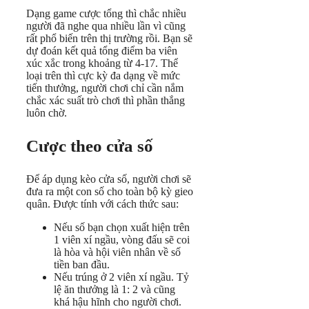
Dạng game cược tổng thì chắc nhiều
người đã nghe qua nhiều lần vì cũng
rất phổ biến trên thị trường rồi. Bạn sẽ
dự đoán kết quả tổng điểm ba viên
xúc xắc trong khoảng từ 4-17. Thể
loại trên thì cực kỳ đa dạng về mức
tiến thưởng, người chơi chỉ cần nắm
chắc xác suất trò chơi thì phần thắng
luôn chờ.
Cược theo cửa số
Để áp dụng kèo cửa số, người chơi sẽ
đưa ra một con số cho toàn bộ kỳ gieo
quân. Được tính với cách thức sau:
Nếu số bạn chọn xuất hiện trên
1 viên xí ngầu, vòng đấu sẽ coi
là hòa và hội viên nhân về số
tiền ban đầu.
Nếu trúng ở 2 viên xí ngầu. Tỷ
lệ ăn thưởng là 1: 2 và cũng
khá hậu hĩnh cho người chơi.