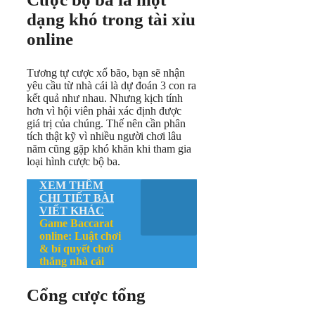
dạng khó trong tài xỉu
online
Tương tự cược xổ bão, bạn sẽ nhận
yêu cầu từ nhà cái là dự đoán 3 con ra
kết quả như nhau. Nhưng kịch tính
hơn vì hội viên phải xác định được
giá trị của chúng. Thế nên cần phân
tích thật kỹ vì nhiều người chơi lâu
năm cũng gặp khó khăn khi tham gia
loại hình cược bộ ba.
XEM THÊM
CHI TIẾT BÀI
VIẾT KHÁC
Game Baccarat
online: Luật chơi
& bí quyết chơi
thắng nhà cái
Cổng cược tổng