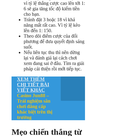
vì tỷ lệ thắng cược cao lên tới 1:
6 sẽ gia tăng tốc độ kiếm tiền
cho bạn.
Tránh đặt 3 hoặc 18 vì khả
năng mất rất cao. Vì tỷ lệ kèo
lên đến 1: 150.
Theo dõi điểm cược của đối
phương để đưa quyết định sáng
suốt.
Nếu liên tục thu thì nên dừng
lại và đánh giá lại cách chơi
xem đang sai ở đâu. Tìm ra giải
pháp cải thiện rồi mới tiếp tục.
XEM THÊM
CHI TIẾT BÀI
VIẾT KHÁC
Casino Jun88 –
Trải nghiệm sân
chơi đẳng cấp
khác biệt trên thị
trường
Mẹo chiến thắng từ