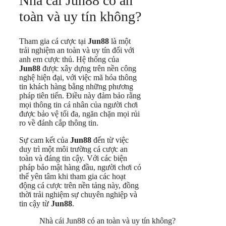
Nhà cái Jun88 có an
toàn và uy tín không?
Tham gia cá cược tại
Jun88
là một
trải nghiệm an toàn và uy tín đối với
anh em cược thủ. Hệ thống của
Jun88
được xây dựng trên nền công
nghệ hiện đại, với việc mã hóa thông
tin khách hàng bằng những phương
pháp tiên tiến. Điều này đảm bảo rằng
mọi thông tin cá nhân của người chơi
được bảo vệ tối đa, ngăn chặn mọi rủi
ro về đánh cắp thông tin.
Sự cam kết của
Jun88
đến từ việc
duy trì một môi trường cá cược an
toàn và đáng tin cậy. Với các biện
pháp bảo mật hàng đầu, người chơi có
thể yên tâm khi tham gia các hoạt
động cá cược trên nền tảng này, đồng
thời trải nghiệm sự chuyên nghiệp và
tin cậy từ
Jun88
.
Nhà cái Jun88 có an toàn và uy tín không?