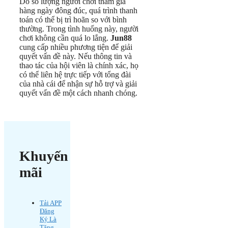
Do số lượng người chơi tham gia
hàng ngày đông đúc, quá trình thanh
toán có thể bị trì hoãn so với bình
thường. Trong tình huống này, người
chơi không cần quá lo lắng.
Jun88
cung cấp nhiều phương tiện để giải
quyết vấn đề này. Nếu thông tin và
thao tác của hội viên là chính xác, họ
có thể liên hệ trực tiếp với tổng đài
của nhà cái để nhận sự hỗ trợ và giải
quyết vấn đề một cách nhanh chóng.
Khuyến
mãi
Tải APP
Đăng
Ký Là
Tặng