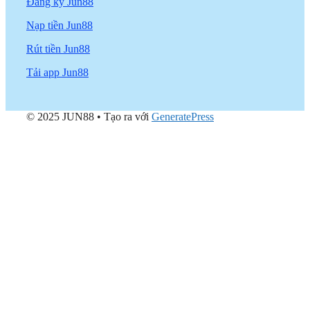
Đăng ký Jun88
Nạp tiền Jun88
Rút tiền Jun88
Tải app Jun88
© 2025 JUN88
• Tạo ra với
GeneratePress