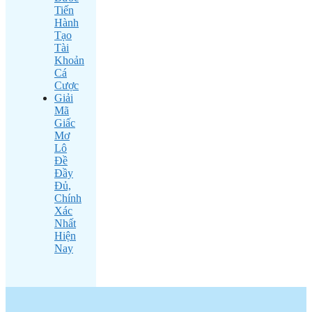
Tiến
Hành
Tạo
Tài
Khoản
Cá
Cược
Giải
Mã
Giấc
Mơ
Lô
Đề
Đầy
Đủ,
Chính
Xác
Nhất
Hiện
Nay