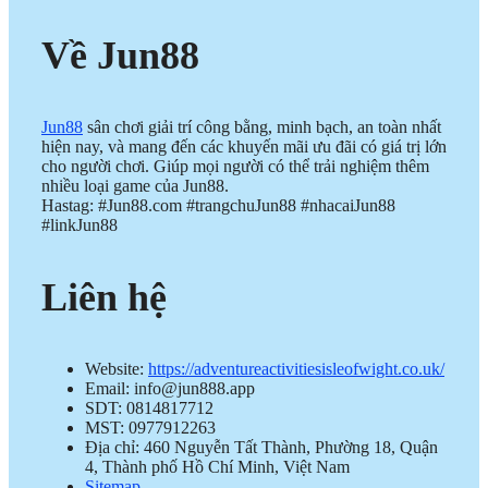
Về Jun88
Jun88
sân chơi giải trí công bằng, minh bạch, an toàn nhất
hiện nay, và mang đến các khuyến mãi ưu đãi có giá trị lớn
cho người chơi. Giúp mọi người có thể trải nghiệm thêm
nhiều loại game của Jun88.
Hastag: #Jun88.com #trangchuJun88 #nhacaiJun88
#linkJun88
Liên hệ
Website:
https://adventureactivitiesisleofwight.co.uk/
Email:
info@jun888.app
SDT: 0814817712
MST: 0977912263
Địa chỉ: 460 Nguyễn Tất Thành, Phường 18, Quận
4, Thành phố Hồ Chí Minh, Việt Nam
Sitemap