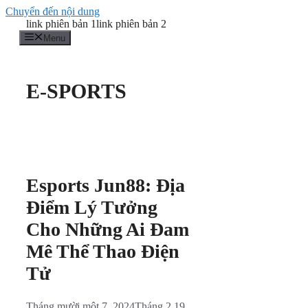
Chuyển đến nội dung
link phiên bản 1
link phiên bản 2
Menu
E-SPORTS
Esports Jun88: Địa
Điểm Lý Tưởng
Cho Những Ai Đam
Mê Thể Thao Điện
Tử
Tháng mười một 7, 2024
Tháng 2 19,