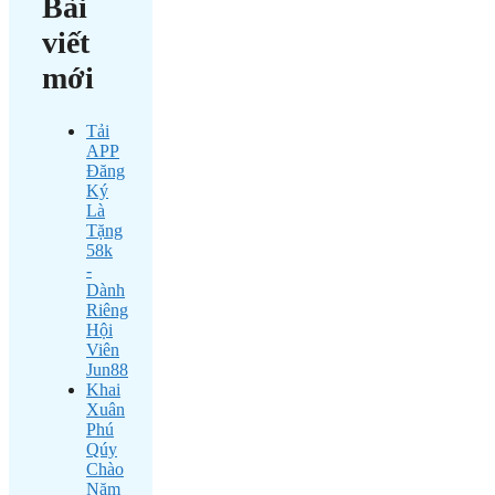
Bài
viết
mới
Tải
APP
Đăng
Ký
Là
Tặng
58k
-
Dành
Riêng
Hội
Viên
Jun88
Khai
Xuân
Phú
Qúy
Chào
Năm