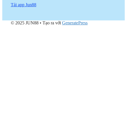
Tải app Jun88
© 2025 JUN88
• Tạo ra với
GeneratePress