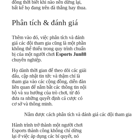
đồng thời biết khi nào nên dừng lại,
bất kể họ đang trên đà thắng hay thua.
Phân tích & đánh giá
Thêm vào đó, việc phân tích và đánh
giá các đội tham gia cũng là một phần
không thể thiếu trong quy trình chuẩn
bị của một người chơi
Esports Jun88
chuyên nghiệp.
Họ dành thời gian để theo dõi các giải
đấu, cập nhật tin tức và thậm chí là
tham gia vào các cộng đồng, diễn đàn
liên quan để nắm bắt các thông tin nội
bộ và xu hướng của trò chơi, từ đó
đưa ra những quyết định cá cược có
cơ sở và thông minh.
Nắm được cách phân tích và đánh giá các đội tham gia
Hành trình trở thành một người chơi
Esports thành công không chỉ dừng
lại ở việc áp dụng các bí quyết, nó