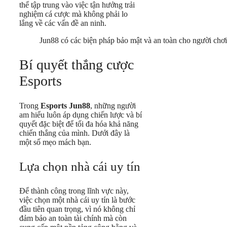
thể tập trung vào việc tận hưởng trải
nghiệm cá cược mà không phải lo
lắng về các vấn đề an ninh.
Jun88 có các biện pháp bảo mật và an toàn cho người chơi
Bí quyết thắng cược
Esports
Trong
Esports Jun88
, những người
am hiểu luôn áp dụng chiến lược và bí
quyết đặc biệt để tối đa hóa khả năng
chiến thắng của mình. Dưới đây là
một số mẹo mách bạn.
Lựa chọn nhà cái uy tín
Để thành công trong lĩnh vực này,
việc chọn một nhà cái uy tín là bước
đầu tiên quan trọng, vì nó không chỉ
đảm bảo an toàn tài chính mà còn