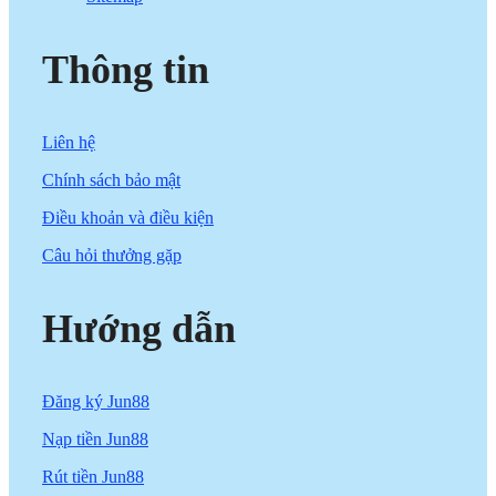
Thông tin
Liên hệ
Chính sách bảo mật
Điều khoản và điều kiện
Câu hỏi thưởng gặp
Hướng dẫn
Đăng ký Jun88
Nạp tiền Jun88
Rút tiền Jun88