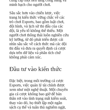
cung cấp một nền tảng công bằng và
minh bạch cho người chơi.
Sâu sắc hơn vào chiến lược, việc
trang bị kiến thức vững chắc về các
trò chơi Esports, bao gồm luật chơi,
đội hình, và lịch sử thi đấu của các
đội, là yếu tố không thể thiếu. Một
người chơi thông thái luôn nghiên cứu
kỹ lưỡng, từ đó phát triển được cái
nhìn sâu sắc về cách thức mà các đội
thi đấu và đưa ra quyết định cá cược
dựa trên dữ liệu và phân tích chứ
không phải cảm xúc.
Đầu tư vào kiến thức
Đặc biệt, trong môi trường cá cược
Esports, việc quản lý tài chính được
xem như một nghệ thuật. Một chuyên
gia cá cược không bao giờ để bản
thân rơi vào tình trạng mất kiểm soát,
thay vào đó, họ thiết lập một ngân
sách cụ thể và tuân thủ nghiêm ngặt,