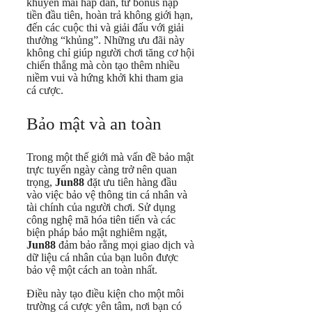
khuyến mãi hấp dẫn, từ bonus nạp
tiền đầu tiên, hoàn trả không giới hạn,
đến các cuộc thi và giải đấu với giải
thưởng “khủng”. Những ưu đãi này
không chỉ giúp người chơi tăng cơ hội
chiến thắng mà còn tạo thêm nhiều
niềm vui và hứng khởi khi tham gia
cá cược.
Bảo mật và an toàn
Trong một thế giới mà vấn đề bảo mật
trực tuyến ngày càng trở nên quan
trọng,
Jun88
đặt ưu tiên hàng đầu
vào việc bảo vệ thông tin cá nhân và
tài chính của người chơi. Sử dụng
công nghệ mã hóa tiên tiến và các
biện pháp bảo mật nghiêm ngặt,
Jun88
đảm bảo rằng mọi giao dịch và
dữ liệu cá nhân của bạn luôn được
bảo vệ một cách an toàn nhất.
Điều này tạo điều kiện cho một môi
trường cá cược yên tâm, nơi bạn có