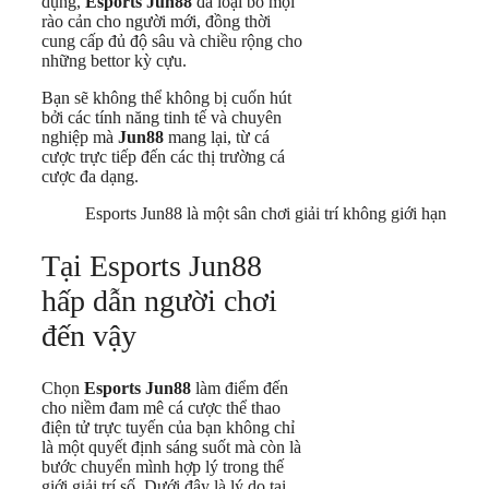
dụng,
Esports Jun88
đã loại bỏ mọi
rào cản cho người mới, đồng thời
cung cấp đủ độ sâu và chiều rộng cho
những bettor kỳ cựu.
Bạn sẽ không thể không bị cuốn hút
bởi các tính năng tinh tế và chuyên
nghiệp mà
Jun88
mang lại, từ cá
cược trực tiếp đến các thị trường cá
cược đa dạng.
Esports Jun88 là một sân chơi giải trí không giới hạn
Tại Esports Jun88
hấp dẫn người chơi
đến vậy
Chọn
Esports Jun88
làm điểm đến
cho niềm đam mê cá cược thể thao
điện tử
trực tuyến của bạn không chỉ
là một quyết định sáng suốt mà còn là
bước chuyển mình hợp lý trong thế
giới giải trí số. Dưới đây là lý do tại