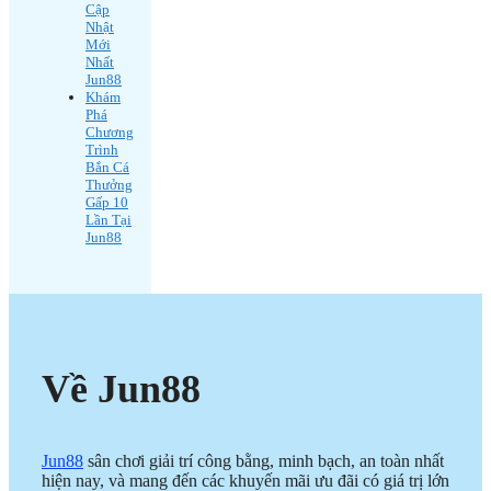
Cập
Nhật
Mới
Nhất
Jun88
Khám
Phá
Chương
Trình
Bắn Cá
Thưởng
Gấp 10
Lần Tại
Jun88
Về Jun88
Jun88
sân chơi giải trí công bằng, minh bạch, an toàn nhất
hiện nay, và mang đến các khuyến mãi ưu đãi có giá trị lớn