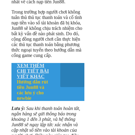
nhất về cách nạp tiền Jun88.
Trong trường hợp người chơi không
tuân thủ thủ tục thanh toán và cố tình
nạp tiền vào số tài khoản đã bị khóa,
Jun88 sẽ không chịu trách nhiệm cho
bất kỳ vấn đề nào phát sinh. Do đó,
cộng đồng người chơi cần thực hiện
các thủ tục thanh toán bằng phương
thức ngoại tuyến theo hướng dẫn mà
cổng game cung cấp.
XEM THÊM
CHI TIẾT BÀI
VIẾT KHÁC
Hướng dẫn rút
tiền Jun88 và
các lưu ý cho
newbie
Lưu ý:
Sau khi thanh toán hoàn tất,
ngân hàng sẽ gửi thông báo trong
khoảng 1 đến 3 phút, và hệ thống
Jun88 sẽ ngay lập tức xác nhận và
cập nhật số tiền vào tài khoản của