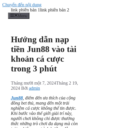
Chuyển đến nội dung
link phiên bản 1
link phiên bản 2
Menu
Hướng dẫn nạp
tiền Jun88 vào tài
khoản cá cược
trong 3 phút
Tháng mười một 7, 2024
Tháng 2 19,
2024
Bởi
admin
Jun88
, điểm đến ưa thích của cộng
đồng bet thủ, mang đến một trải
nghiệm cá cược không thể tin được.
Khi bước vào thế giới giải trí này,
người chơi không chỉ được thưởng
thức những trò chơi đa dạng mà còn