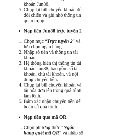
khoản Jun88.
Chụp lại bill chuyển khoản để
đối chiếu và ghi nhớ thông tin
quan trọng.
Nạp tiền Jun88 trực tuyến 2
Chọn mục “
Trực tuyến 2
” và
lựa chọn ngân hàng.
Nhập số tiền và thông tin tài
khoản.
Hệ thống hiển thị thông tin tài
khoản Jun88, bao gồm số tài
khoản, chủ tài khoản, và nội
dung chuyển tiền.
Chụp lại bill chuyển khoản và
tải hóa đơn lên trong quá trình
làm lệnh.
Bấm xác nhận chuyển tiền để
hoàn tất quá trình.
Nạp tiền qua mã QR
Chọn phương thức “
Ngân
hàng quét mã QR
” và nhập số