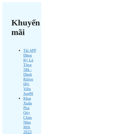
Khuyến
mãi
Tải APP
Đăng
Ký Là
Tặng
58k -
Dành
Riêng
Hội
Viên
Jun88
Khai
Xuân
Phú
Qúy
Chào
Năm
Mới
2025