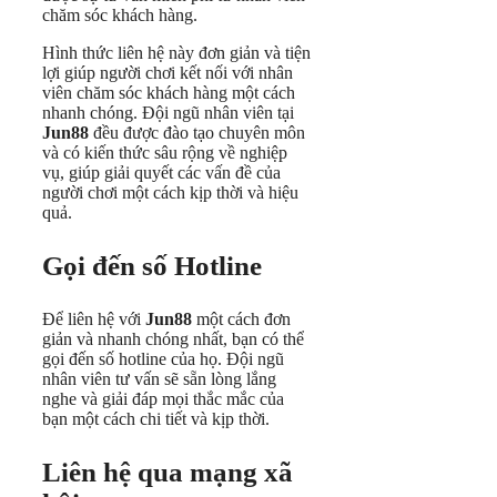
chăm sóc khách hàng.
Hình thức liên hệ này đơn giản và tiện
lợi giúp người chơi kết nối với nhân
viên chăm sóc khách hàng một cách
nhanh chóng. Đội ngũ nhân viên tại
Jun88
đều được đào tạo chuyên môn
và có kiến thức sâu rộng về nghiệp
vụ, giúp giải quyết các vấn đề của
người chơi một cách kịp thời và hiệu
quả.
Gọi đến số Hotline
Để liên hệ với
Jun88
một cách đơn
giản và nhanh chóng nhất, bạn có thể
gọi đến số hotline của họ. Đội ngũ
nhân viên tư vấn sẽ sẵn lòng lắng
nghe và giải đáp mọi thắc mắc của
bạn một cách chi tiết và kịp thời.
Liên hệ qua mạng xã