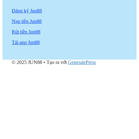
Đăng ký Jun88
Nạp tiền Jun88
Rút tiền Jun88
Tải app Jun88
© 2025 JUN88
• Tạo ra với
GeneratePress