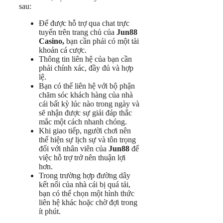
sau:
Để được hỗ trợ qua chat trực
tuyến trên trang chủ của
Jun88
Casino,
bạn cần phải có một tài
khoản cá cược.
Thông tin liên hệ của bạn cần
phải chính xác, đầy đủ và hợp
lệ.
Bạn có thể liên hệ với bộ phận
chăm sóc khách hàng của nhà
cái bất kỳ lúc nào trong ngày và
sẽ nhận được sự giải đáp thắc
mắc một cách nhanh chóng.
Khi giao tiếp, người chơi nên
thể hiện sự lịch sự và tôn trọng
đối với nhân viên của
Jun88
để
việc hỗ trợ trở nên thuận lợi
hơn.
Trong trường hợp đường dây
kết nối của nhà cái bị quá tải,
bạn có thể chọn một hình thức
liên hệ khác hoặc chờ đợi trong
ít phút.