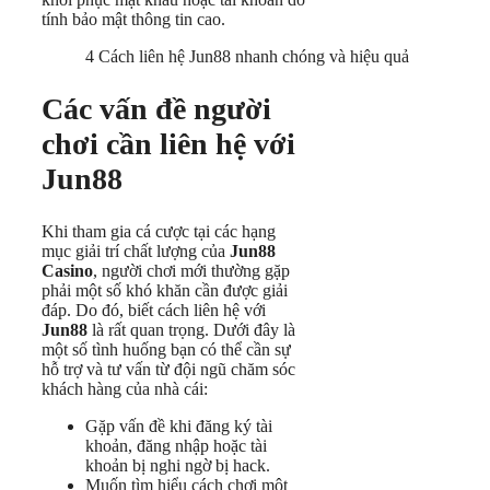
tính bảo mật thông tin cao.
4 Cách liên hệ Jun88 nhanh chóng và hiệu quả
Các vấn đề người
chơi cần liên hệ với
Jun88
Khi tham gia cá cược tại các hạng
mục giải trí chất lượng của
Jun88
Casino
, người chơi mới thường gặp
phải một số khó khăn cần được giải
đáp. Do đó, biết cách liên hệ với
Jun88
là rất quan trọng. Dưới đây là
một số tình huống bạn có thể cần sự
hỗ trợ và tư vấn từ đội ngũ chăm sóc
khách hàng của nhà cái:
Gặp vấn đề khi đăng ký tài
khoản, đăng nhập hoặc tài
khoản bị nghi ngờ bị hack.
Muốn tìm hiểu cách chơi một