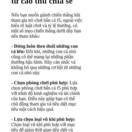
từ cao thủ chia sẻ
Nếu bạn muốn giành chiến thắng khi
tham gia trò chơi bắn cá f5, ngoài việc
hiểu rõ luật chơi và tỷ lệ thưởng, có
một số mẹo chiến thắng dưới đây bạn
nên tham khảo:
- Đừng luôn theo đuổi những con
cá lớn:
Đôi khi, những con cá nhỏ
cũng có thể mang lại những phần
thưởng hậu hĩnh. Hãy cán nhắc và
không bỏ qua những cơ hội từ những
con cá nhỏ này.
- Chọn phòng chơi phù hợp:
Lựa
chọn phòng chơi bắn cá f5 phù hợp
với trình độ kinh nghiệm và tài chính
của bạn. Điều này giúp bạn có thể
chủ động tham gia và tiêu diệt mục
tiêu một cách hiệu quả.
- Lựa chọn loại vũ khí phù hợp:
Chọn loại vũ khí phù hợp với mục
tiêu để giảm thời gian tiêu diệt và