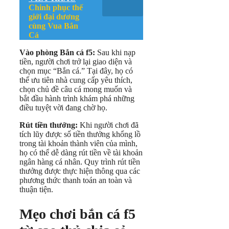
Chinh phục thế
giới đại dương
cùng Vua Bắn
Cá
Vào phòng Bắn cá f5:
Sau khi nạp
tiền, người chơi trở lại giao diện và
chọn mục “Bắn cá.” Tại đây, họ có
thể ưu tiên nhà cung cấp yêu thích,
chọn chủ đề câu cá mong muốn và
bắt đầu hành trình khám phá những
điều tuyệt vời đang chờ họ.
Rút tiền thưởng:
Khi người chơi đã
tích lũy được số tiền thưởng khổng lồ
trong tài khoản thành viên của mình,
họ có thể dễ dàng rút tiền về tài khoản
ngân hàng cá nhân. Quy trình rút tiền
thưởng được thực hiện thông qua các
phương thức thanh toán an toàn và
thuận tiện.
Mẹo chơi bắn cá f5