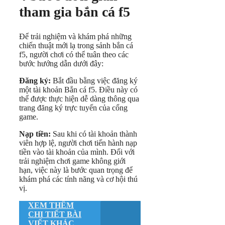
tham gia bắn cá f5
Để trải nghiệm và khám phá những
chiến thuật mới lạ trong sảnh bắn cá
f5, người chơi có thể tuân theo các
bước hướng dẫn dưới đây:
Đăng ký:
Bắt đầu bằng việc đăng ký
một tài khoản Bắn cá f5. Điều này có
thể được thực hiện dễ dàng thông qua
trang đăng ký trực tuyến của cổng
game.
Nạp tiền:
Sau khi có tài khoản thành
viên hợp lệ, người chơi tiến hành nạp
tiền vào tài khoản của mình. Đối với
trải nghiệm chơi game không giới
hạn, việc này là bước quan trọng để
khám phá các tính năng và cơ hội thú
vị.
XEM THÊM
CHI TIẾT BÀI
VIẾT KHÁC