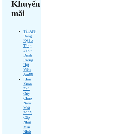
Khuyến
mãi
Tải APP
Đăng
Ký Là
Tặng
58k -
Dành
Riêng
Hội
Viên
Jun88
Khai
Xuân
Phú
Qúy
Chào
Năm
Mới
2025
Cập
Nhật
Mới
Nhất