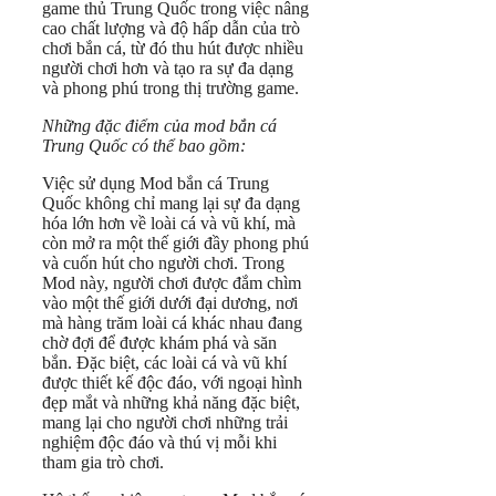
game thủ Trung Quốc trong việc nâng
cao chất lượng và độ hấp dẫn của trò
chơi bắn cá, từ đó thu hút được nhiều
người chơi hơn và tạo ra sự đa dạng
và phong phú trong thị trường game.
Những đặc điểm của mod bắn cá
Trung Quốc có thể bao gồm:
Việc sử dụng Mod bắn cá Trung
Quốc không chỉ mang lại sự đa dạng
hóa lớn hơn về loài cá và vũ khí, mà
còn mở ra một thế giới đầy phong phú
và cuốn hút cho người chơi. Trong
Mod này, người chơi được đắm chìm
vào một thế giới dưới đại dương, nơi
mà hàng trăm loài cá khác nhau đang
chờ đợi để được khám phá và săn
bắn. Đặc biệt, các loài cá và vũ khí
được thiết kế độc đáo, với ngoại hình
đẹp mắt và những khả năng đặc biệt,
mang lại cho người chơi những trải
nghiệm độc đáo và thú vị mỗi khi
tham gia trò chơi.