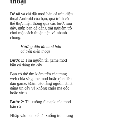
thoại
Để tải và cài đặt mod bắn cá trên điện
thoại Android của bạn, quá trình có
thể thực hiện thông qua các bước sau
đây, giúp bạn dễ dàng trải nghiệm trò
chơi một cách thuận tiện và nhanh
chóng:
Hướng dẫn tải mod bắn
cá trên điện thoại
Bước 1
: Tìm nguồn tải game mod
bắn cá đáng tin cậy
Bạn có thể tìm kiếm trên các trang
web chia sẻ game mod hoặc các diễn
đàn game. Đảm bảo rằng nguồn tải là
đáng tin cậy và không chứa mã độc
hoặc virus.
Bước 2
: Tải xuống file apk của mod
bắn cá
Nhấp vào liên kết tải xuống trên trang