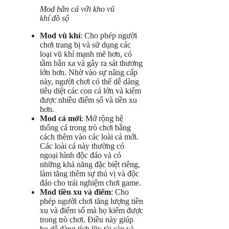
Mod bắn cá với kho vũ
khí đồ sộ
Mod vũ khí
: Cho phép người
chơi trang bị và sử dụng các
loại vũ khí mạnh mẽ hơn, có
tầm bắn xa và gây ra sát thương
lớn hơn. Nhờ vào sự nâng cấp
này, người chơi có thể dễ dàng
tiêu diệt các con cá lớn và kiếm
được nhiều điểm số và tiền xu
hơn.
Mod cá mới
: Mở rộng hệ
thống cá trong trò chơi bằng
cách thêm vào các loài cá mới.
Các loài cá này thường có
ngoại hình độc đáo và có
những khả năng đặc biệt riêng,
làm tăng thêm sự thú vị và độc
đáo cho trải nghiệm chơi game.
Mod tiền xu và điểm
: Cho
phép người chơi tăng lượng tiền
xu và điểm số mà họ kiếm được
trong trò chơi. Điều này giúp
họ dễ dàng tích lũy tài sản và