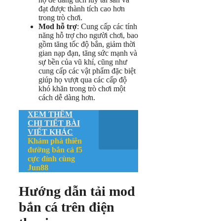
đạt được thành tích cao hơn
trong trò chơi.
Mod hỗ trợ
: Cung cấp các tính
năng hỗ trợ cho người chơi, bao
gồm tăng tốc độ bắn, giảm thời
gian nạp đạn, tăng sức mạnh và
sự bền của vũ khí, cũng như
cung cấp các vật phẩm đặc biệt
giúp họ vượt qua các cấp độ
khó khăn trong trò chơi một
cách dễ dàng hơn.
XEM THÊM
CHI TIẾT BÀI
VIẾT KHÁC
Khám phá thiên
đường bắn cá f5
cực đỉnh cùng
Jun88
Hướng dẫn tải mod
bắn cá trên điện