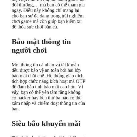
đổi thưởng,… mà bạn có thể tham gia
ngay. Điều này không chỉ mang lại
cho bạn sự đa dạng trong trải nghiệm
chơi game mà còn giúp bạn kiếm xu
để thỏa sức chơi bắn cá.
Bảo mật thông tin
người chơi
Mọi thông tin cá nhân và tài khoản
đều được bảo vệ an toàn bởi hai lớp
bảo mật chặt chẽ. Hệ thống giao dịch
tích hợp chức năng kích hoạt mã OTP
để đảm bảo tính bảo mật cao hơn. Vì
vậy, bạn có thể yên tâm rằng không
có hacker hay bên thứ ba nào có thể
xâm nhập và chiếm đoạt thông tin của
bạn.
Siêu bão khuyến mãi