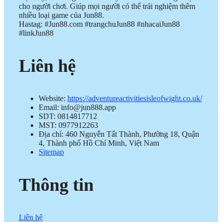
cho người chơi. Giúp mọi người có thể trải nghiệm thêm
nhiều loại game của Jun88.
Hastag: #Jun88.com #trangchuJun88 #nhacaiJun88
#linkJun88
Liên hệ
Website:
https://adventureactivitiesisleofwight.co.uk/
Email:
info@jun888.app
SDT: 0814817712
MST: 0977912263
Địa chỉ: 460 Nguyễn Tất Thành, Phường 18, Quận
4, Thành phố Hồ Chí Minh, Việt Nam
Sitemap
Thông tin
Liên hệ