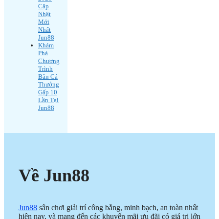
Cập
Nhật
Mới
Nhất
Jun88
Khám
Phá
Chương
Trình
Bắn Cá
Thưởng
Gấp 10
Lần Tại
Jun88
Về Jun88
Jun88
sân chơi giải trí công bằng, minh bạch, an toàn nhất
hiện nay, và mang đến các khuyến mãi ưu đãi có giá trị lớn