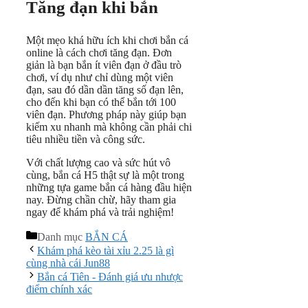
Tăng đạn khi bắn
Một mẹo khá hữu ích khi chơi bắn cá
online là cách chơi tăng đạn. Đơn
giản là bạn bắn ít viên đạn ở đầu trò
chơi, ví dụ như chỉ dùng một viên
đạn, sau đó dần dần tăng số đạn lên,
cho đến khi bạn có thể bắn tới 100
viên đạn. Phương pháp này giúp bạn
kiếm xu nhanh mà không cần phải chi
tiêu nhiều tiền và công sức.
Với chất lượng cao và sức hút vô
cùng, bắn cá H5 thật sự là một trong
những tựa game bắn cá hàng đầu hiện
nay. Đừng chần chừ, hãy tham gia
ngay để khám phá và trải nghiệm!
Danh mục
BẮN CÁ
Khám phá kèo tài xỉu 2.25 là gì
cùng nhà cái Jun88
Bắn cá Tiên - Đánh giá ưu nhược
điểm chính xác