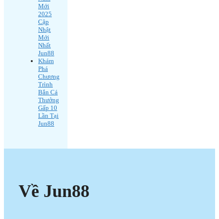
Mới
2025
Cập
Nhật
Mới
Nhất
Jun88
Khám
Phá
Chương
Trình
Bắn Cá
Thưởng
Gấp 10
Lần Tại
Jun88
Về Jun88