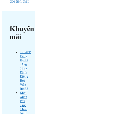
đổi tiền thật
Khuyến
mãi
Tải APP
Đăng
Ký Là
Tặng
58k -
Dành
Riêng
Hội
Viên
Jun88
Khai
Xuân
Phú
Qúy
Chào
Năm