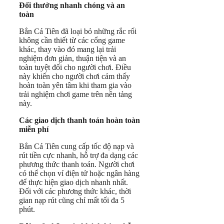
Đổi thưởng nhanh chóng và an
toàn
Bắn Cá Tiên đã loại bỏ những rắc rối
không cần thiết từ các cổng game
khác, thay vào đó mang lại trải
nghiệm đơn giản, thuận tiện và an
toàn tuyệt đối cho người chơi. Điều
này khiến cho người chơi cảm thấy
hoàn toàn yên tâm khi tham gia vào
trải nghiệm chơi game trên nền tảng
này.
Các giao dịch thanh toán hoàn toàn
miễn phí
Bắn Cá Tiên cung cấp tốc độ nạp và
rút tiền cực nhanh, hỗ trợ đa dạng các
phương thức thanh toán. Người chơi
có thể chọn ví điện tử hoặc ngân hàng
để thực hiện giao dịch nhanh nhất.
Đối với các phương thức khác, thời
gian nạp rút cũng chỉ mất tối đa 5
phút.