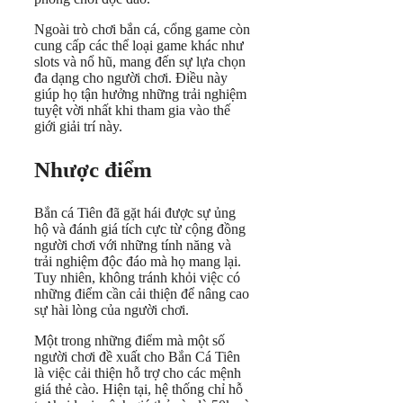
Ngoài trò chơi bắn cá, cổng game còn
cung cấp các thể loại game khác như
slots và nổ hũ, mang đến sự lựa chọn
đa dạng cho người chơi. Điều này
giúp họ tận hưởng những trải nghiệm
tuyệt vời nhất khi tham gia vào thế
giới giải trí này.
Nhược điểm
Bắn cá Tiên đã gặt hái được sự ủng
hộ và đánh giá tích cực từ cộng đồng
người chơi với những tính năng và
trải nghiệm độc đáo mà họ mang lại.
Tuy nhiên, không tránh khỏi việc có
những điểm cần cải thiện để nâng cao
sự hài lòng của người chơi.
Một trong những điểm mà một số
người chơi đề xuất cho Bắn Cá Tiên
là việc cải thiện hỗ trợ cho các mệnh
giá thẻ cào. Hiện tại, hệ thống chỉ hỗ