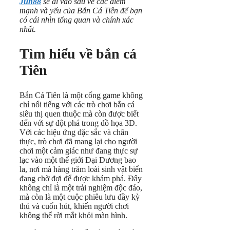
Jun88
sẽ đi vào sâu về các điểm
mạnh và yếu của Bắn Cá Tiên để bạn
có cái nhìn tổng quan và chính xác
nhất.
Tìm hiểu về bắn cá
Tiên
Bắn Cá Tiên là một cổng game không
chỉ nổi tiếng với các trò chơi bắn cá
siêu thị quen thuộc mà còn được biết
đến với sự đột phá trong đồ họa 3D.
Với các hiệu ứng đặc sắc và chân
thực, trò chơi đã mang lại cho người
chơi một cảm giác như đang thực sự
lạc vào một thế giới Đại Dương bao
la, nơi mà hàng trăm loài sinh vật biển
đang chờ đợi để được khám phá. Đây
không chỉ là một trải nghiệm độc đáo,
mà còn là một cuộc phiêu lưu đầy kỳ
thú và cuốn hút, khiến người chơi
không thể rời mắt khỏi màn hình.