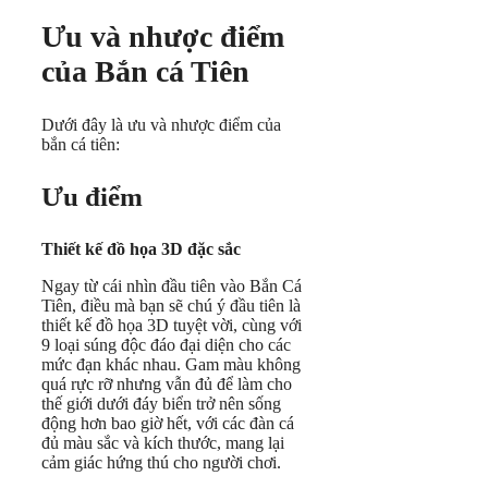
Ưu và nhược điểm
của Bắn cá Tiên
Dưới đây là ưu và nhược điểm của
bắn cá tiên:
Ưu điểm
Thiết kế đồ họa 3D đặc sắc
Ngay từ cái nhìn đầu tiên vào Bắn Cá
Tiên, điều mà bạn sẽ chú ý đầu tiên là
thiết kế đồ họa 3D tuyệt vời, cùng với
9 loại súng độc đáo đại diện cho các
mức đạn khác nhau. Gam màu không
quá rực rỡ nhưng vẫn đủ để làm cho
thế giới dưới đáy biển trở nên sống
động hơn bao giờ hết, với các đàn cá
đủ màu sắc và kích thước, mang lại
cảm giác hứng thú cho người chơi.