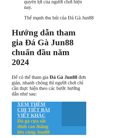
quyền lợi của người chơi hiện
nay.
Thế mạnh thu hút của Đá Gà Jun88
Hướng dẫn tham
gia Đá Gà Jun88
chuẩn đầu năm
2024
Để có thể tham gia
Đá Gà Jun88
đơn
giản, nhanh chóng thì người chơi chỉ
cần thực hiện theo các bước hướng
dẫn như sau:
XEM THÊM
CHI TIẾT BÀI
VIẾT KHÁC
Đá gà cựa sắt
đỉnh cao thắng
lớn cùng Jun88