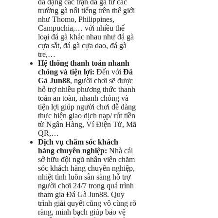
đa dạng các trận đá gà từ các
trường gà nổi tiếng trên thế giới
như Thomo, Philippines,
Campuchia,… với nhiều thể
loại đá gà khác nhau như đá gà
cựa sắt, đá gà cựa dao, đá gà
tre,…
Hệ thống thanh toán nhanh
chóng và tiện lợi:
Đến với
Đá
Gà Jun88
, người chơi sẽ được
hỗ trợ nhiều phương thức thanh
toán an toàn, nhanh chóng và
tiện lợi giúp người chơi dễ dàng
thực hiện giao dịch nạp/ rút tiền
từ Ngân Hàng, Ví Điện Tử, Mã
QR,…
Dịch vụ chăm sóc khách
hàng chuyên nghiệp:
Nhà cái
sở hữu đội ngũ nhân viên chăm
sóc khách hàng chuyên nghiệp,
nhiệt tình luôn sẵn sàng hỗ trợ
người chơi 24/7 trong quá trình
tham gia Đá Gà Jun88. Quy
trình giải quyết cũng vô cùng rõ
ràng, minh bạch giúp bảo vệ