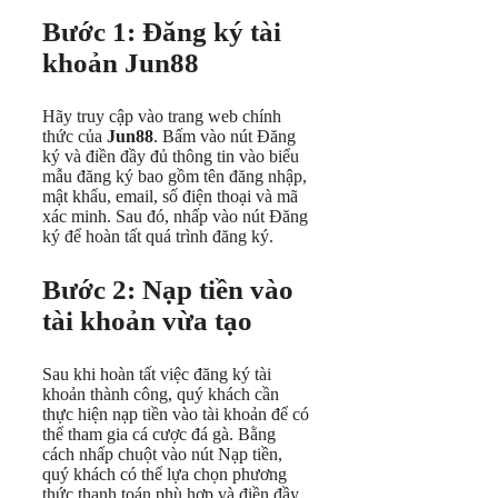
Bước 1: Đăng ký tài
khoản Jun88
Hãy truy cập vào trang web chính
thức của
Jun88
. Bấm vào nút Đăng
ký và điền đầy đủ thông tin vào biểu
mẫu đăng ký bao gồm tên đăng nhập,
mật khẩu, email, số điện thoại và mã
xác minh. Sau đó, nhấp vào nút Đăng
ký để hoàn tất quá trình đăng ký.
Bước 2: Nạp tiền vào
tài khoản vừa tạo
Sau khi hoàn tất việc đăng ký tài
khoản thành công, quý khách cần
thực hiện nạp tiền vào tài khoản để có
thể tham gia cá cược đá gà. Bằng
cách nhấp chuột vào nút Nạp tiền,
quý khách có thể lựa chọn phương
thức thanh toán phù hợp và điền đầy