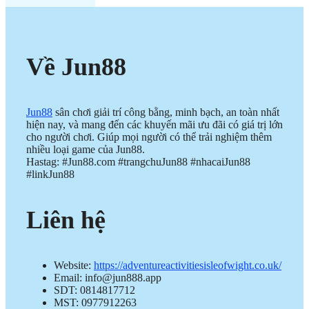
Về Jun88
Jun88
sân chơi giải trí công bằng, minh bạch, an toàn nhất
hiện nay, và mang đến các khuyến mãi ưu đãi có giá trị lớn
cho người chơi. Giúp mọi người có thể trải nghiệm thêm
nhiều loại game của Jun88.
Hastag: #Jun88.com #trangchuJun88 #nhacaiJun88
#linkJun88
Liên hệ
Website:
https://adventureactivitiesisleofwight.co.uk/
Email:
info@jun888.app
SDT: 0814817712
MST: 0977912263