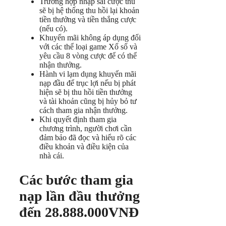
Trường hợp nhập sai cược thủ
sẽ bị hệ thống thu hồi lại khoản
tiền thưởng và tiền thắng cược
(nếu có).
Khuyến mãi không áp dụng đối
với các thể loại game Xổ số và
yêu cầu 8 vòng cược để có thể
nhận thưởng.
Hành vi lạm dụng khuyến mãi
nạp đầu để trục lợi nếu bị phát
hiện sẽ bị thu hồi tiền thưởng
và tài khoản cũng bị hủy bỏ tư
cách tham gia nhận thưởng.
Khi quyết định tham gia
chương trình, người chơi cần
đảm bảo đã đọc và hiểu rõ các
điều khoản và điều kiện của
nhà cái.
Các bước tham gia
nạp lần đầu thưởng
đến 28.888.000VNĐ