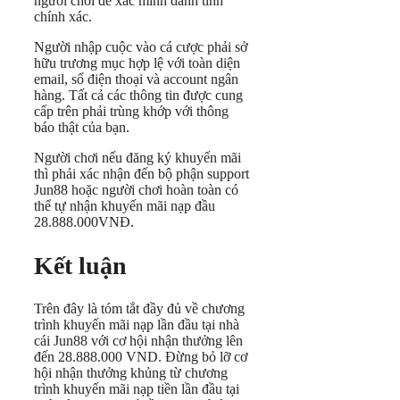
người chơi để xác minh danh tính
chính xác.
Người nhập cuộc vào cá cược phải sở
hữu trương mục hợp lệ với toàn diện
email, số điện thoại và account ngân
hàng. Tất cả các thông tin được cung
cấp trên phải trùng khớp với thông
báo thật của bạn.
Người chơi nếu đăng ký khuyến mãi
thì phải xác nhận đến bộ phận support
Jun88 hoặc người chơi hoàn toàn có
thể tự nhận khuyến mãi nạp đầu
28.888.000VNĐ.
Kết luận
Trên đây là tóm tắt đầy đủ về chương
trình khuyến mãi nạp lần đầu tại nhà
cái Jun88 với cơ hội nhận thưởng lên
đến 28.888.000 VND. Đừng bỏ lỡ cơ
hội nhận thưởng khủng từ chương
trình khuyến mãi nạp tiền lần đầu tại