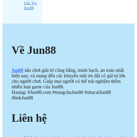
Lần Tại
Jun88
Về Jun88
Jun88
sân chơi giải trí công bằng, minh bạch, an toàn nhất
hiện nay, và mang đến các khuyến mãi ưu đãi có giá trị lớn
cho người chơi. Giúp mọi người có thể trải nghiệm thêm
nhiều loại game của Jun88.
Hastag: #Jun88.com #trangchuJun88 #nhacaiJun88
#linkJun88
Liên hệ