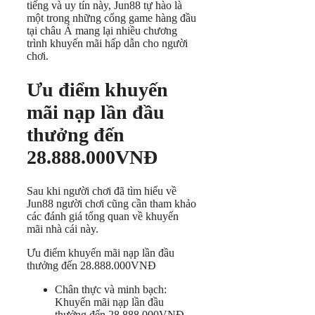
tiếng và uy tín này, Jun88 tự hào là
một trong những cổng game hàng đầu
tại châu Á mang lại nhiều chương
trình khuyến mãi hấp dẫn cho người
chơi.
Ưu điểm khuyến
mãi nạp lần đầu
thưởng đến
28.888.000VNĐ
Sau khi người chơi đã tìm hiểu về
Jun88 người chơi cũng cần tham khảo
các đánh giá tổng quan về khuyến
mãi nhà cái này.
Ưu điểm khuyến mãi nạp lần đầu
thưởng đến 28.888.000VNĐ
Chân thực và minh bạch:
Khuyến mãi nạp lần đầu
thưởng đến 28.888.000VNĐ