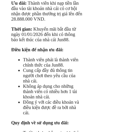
Ưu đãi:
Thành viên khi nạp tiền lần
đầu vào tài khoản nhà cái có cơ hội
nhận được phần thưởng trị giá lên đến
28.888.000 VND.
Thời gian:
Khuyến mãi bắt đầu từ
ngày 01/01/2026 đến khi có thông
báo kết thúc của nhà cái Jun88.
Điều kiện để nhận ưu đãi:
Thành viên phải là thành viên
chính thức của Jun88.
Cung cấp đầy đủ thông tin
người chơi theo yêu cầu của
nhà cái.
Không áp dụng cho những
thành viên có nhiều hơn 1 tài
khoản nhà cái.
Đồng ý với các điều khoản và
điều kiện được đề ra bởi nhà
cái.
Quy định về sử dụng ưu đãi: