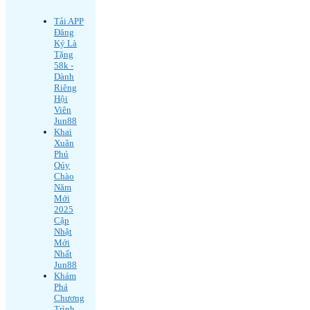
Tải APP
Đăng
Ký Là
Tặng
58k -
Dành
Riêng
Hội
Viên
Jun88
Khai
Xuân
Phú
Qúy
Chào
Năm
Mới
2025
Cập
Nhật
Mới
Nhất
Jun88
Khám
Phá
Chương
Trình