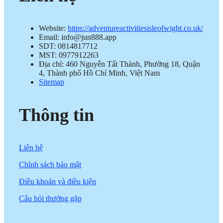
Website:
https://adventureactivitiesisleofwight.co.uk/
Email:
info@jun888.app
SDT: 0814817712
MST: 0977912263
Địa chỉ: 460 Nguyễn Tất Thành, Phường 18, Quận
4, Thành phố Hồ Chí Minh, Việt Nam
Sitemap
Thông tin
Liên hệ
Chính sách bảo mật
Điều khoản và điều kiện
Câu hỏi thưởng gặp