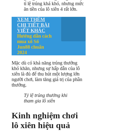
tỉ lệ trúng khá khó, nhưng mức
ăn tiền của lô xiên 4 rất lớn.
XEM THÊM
CHI TIẾT BÀI
VIẾT KHÁC
Hướng dẫn cách
mua xổ Số
Jun88 chuẩn
2024
Mặc dù có khả năng trúng thưởng
khó khăn, nhưng sự hấp dẫn của lô
xiên là đủ để thu hút một lượng lớn
người chơi, làm tăng giá trị của phần
thưởng.
Tỷ lệ trúng thưởng khi
tham gia lô xiên
Kinh nghiệm chơi
lô xiên hiệu quả