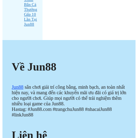
Bắn Cá
Thưởng
Gấp 10
Lần Tại
Jun88
Về Jun88
Jun88
sân chơi giải trí công bằng, minh bạch, an toàn nhất
hiện nay, và mang đến các khuyến mãi ưu đãi có giá trị lớn
cho người chơi. Giúp mọi người có thể trải nghiệm thêm
nhiều loại game của Jun88.
Hastag: #Jun88.com #trangchuJun88 #nhacaiJun88
#linkJun88
Liên hệ