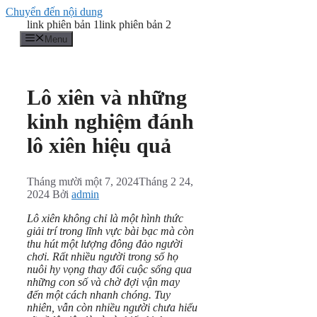
Chuyển đến nội dung
link phiên bản 1
link phiên bản 2
Menu
Lô xiên và những
kinh nghiệm đánh
lô xiên hiệu quả
Tháng mười một 7, 2024
Tháng 2 24,
2024
Bởi
admin
Lô xiên không chỉ là một hình thức
giải trí trong lĩnh vực bài bạc mà còn
thu hút một lượng đông đảo người
chơi. Rất nhiều người trong số họ
nuôi hy vọng thay đổi cuộc sống qua
những con số và chờ đợi vận may
đến một cách nhanh chóng. Tuy
nhiên, vẫn còn nhiều người chưa hiểu