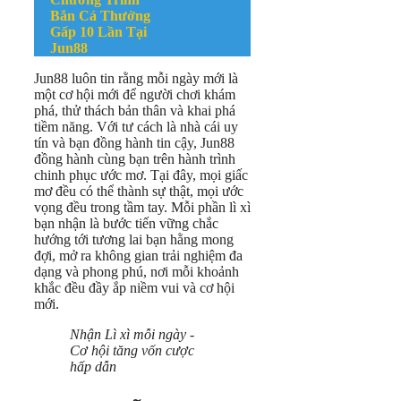
Bắn Cá Thưởng
Gấp 10 Lần Tại
Jun88
Jun88 luôn tin rằng mỗi ngày mới là
một cơ hội mới để người chơi khám
phá, thử thách bản thân và khai phá
tiềm năng. Với tư cách là nhà cái uy
tín và bạn đồng hành tin cậy, Jun88
đồng hành cùng bạn trên hành trình
chinh phục ước mơ. Tại đây, mọi giấc
mơ đều có thể thành sự thật, mọi ước
vọng đều trong tầm tay. Mỗi phần lì xì
bạn nhận là bước tiến vững chắc
hướng tới tương lai bạn hằng mong
đợi, mở ra không gian trải nghiệm đa
dạng và phong phú, nơi mỗi khoảnh
khắc đều đầy ắp niềm vui và cơ hội
mới.
Nhận Lì xì mỗi ngày -
Cơ hội tăng vốn cược
hấp dẫn