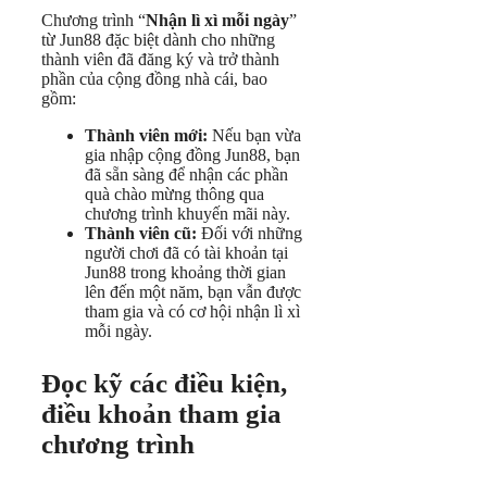
Chương trình “
Nhận lì xì mỗi ngày
”
từ Jun88 đặc biệt dành cho những
thành viên đã đăng ký và trở thành
phần của cộng đồng nhà cái, bao
gồm:
Thành viên mới:
Nếu bạn vừa
gia nhập cộng đồng Jun88, bạn
đã sẵn sàng để nhận các phần
quà chào mừng thông qua
chương trình khuyến mãi này.
Thành viên cũ:
Đối với những
người chơi đã có tài khoản tại
Jun88 trong khoảng thời gian
lên đến một năm, bạn vẫn được
tham gia và có cơ hội nhận lì xì
mỗi ngày.
Đọc kỹ các điều kiện,
điều khoản tham gia
chương trình