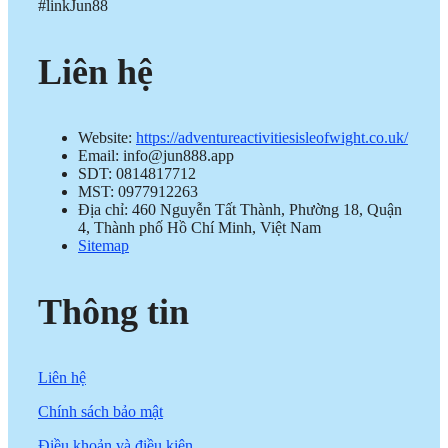
#linkJun88
Liên hệ
Website:
https://adventureactivitiesisleofwight.co.uk/
Email:
info@jun888.app
SDT: 0814817712
MST: 0977912263
Địa chỉ: 460 Nguyễn Tất Thành, Phường 18, Quận
4, Thành phố Hồ Chí Minh, Việt Nam
Sitemap
Thông tin
Liên hệ
Chính sách bảo mật
Điều khoản và điều kiện