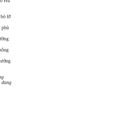
Nổ Hũ
 bỏ lỡ
h phù
rường
thông
thưởng
ng
n đang