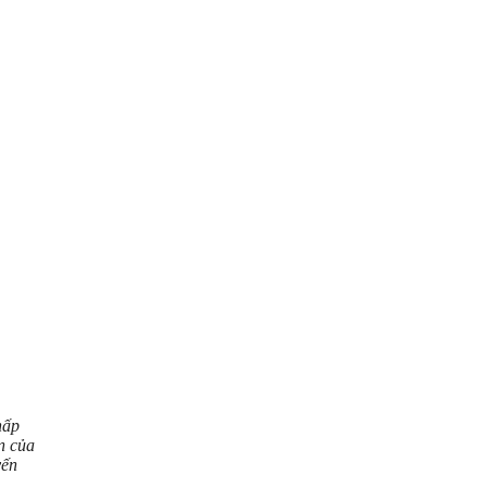
hấp
n của
yến