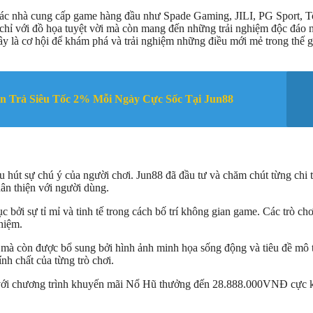
a các nhà cung cấp game hàng đầu như Spade Gaming, JILI, PG Sport, 
 chỉ với đồ họa tuyệt vời mà còn mang đến những trải nghiệm độc đáo 
à cơ hội để khám phá và trải nghiệm những điều mới mẻ trong thế g
 Trả Siêu Tốc 2% Mỗi Ngày Cực Sốc Tại Jun88
u hút sự chú ý của người chơi. Jun88 đã đầu tư và chăm chút từng chi t
hân thiện với người dùng.
 bởi sự tỉ mỉ và tinh tế trong cách bố trí không gian game. Các trò ch
hiệm.
 mà còn được bổ sung bởi hình ảnh minh họa sống động và tiêu đề mô t
nh chất của từng trò chơi.
i với chương trình khuyến mãi Nổ Hũ thưởng đến 28.888.000VNĐ cực 