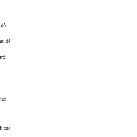
 đồ
hau để
trở
 mới
nh của