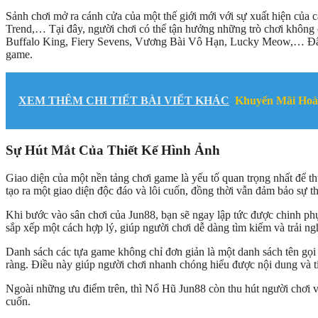
Sảnh chơi mở ra cánh cửa của một thế giới mới với sự xuất hiện củ
Trend,… Tại đây, người chơi có thể tận hưởng những trò chơi không
Buffalo King, Fiery Sevens, Vương Bài Vô Hạn, Lucky Meow,… Đây l
game.
XEM THÊM CHI TIẾT BÀI VIẾT KHÁC
Khuyến Mãi Hoàn
Sự Hút Mắt Của Thiết Kế Hình Ảnh
Giao diện của một nền tảng chơi game là yếu tố quan trọng nhất để th
tạo ra một giao diện độc đáo và lôi cuốn, đồng thời vẫn đảm bảo sự t
Khi bước vào sân chơi của Jun88, bạn sẽ ngay lập tức được chinh phục
sắp xếp một cách hợp lý, giúp người chơi dễ dàng tìm kiếm và trải ng
Danh sách các tựa game không chỉ đơn giản là một danh sách tên gọi
ràng. Điều này giúp người chơi nhanh chóng hiểu được nội dung và tí
Ngoài những ưu điểm trên, thì Nổ Hũ Jun88 còn thu hút người chơ
cuốn.