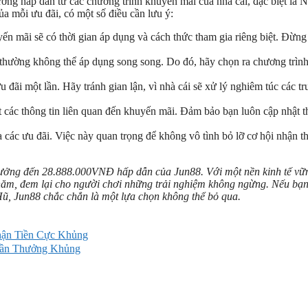
g hấp dẫn từ các chương trình khuyến mãi của nhà cái, đặc biệt là 
 mỗi ưu đãi, có một số điều cần lưu ý:
ến mãi sẽ có thời gian áp dụng và cách thức tham gia riêng biệt. Đừng
thường không thể áp dụng song song. Do đó, hãy chọn ra chương trìn
u đãi một lần. Hãy tránh gian lận, vì nhà cái sẽ xử lý nghiêm túc các t
 các thông tin liên quan đến khuyến mãi. Đảm bảo bạn luôn cập nhật 
 các ưu đãi. Việc này quan trọng để không vô tình bỏ lỡ cơ hội nhận 
 thưởng đến 28.888.000VNĐ hấp dẫn của Jun88. Với một nền kinh tế vữ
 năm, đem lại cho người chơi những trải nghiệm không ngừng. Nếu bạ
Hũ, Jun88 chắc chắn là một lựa chọn không thể bỏ qua.
ận Tiền Cực Khủng
hần Thưởng Khủng