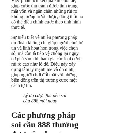
Việc phân tích kết quả khi chơi đề,
giúp cược thủ tránh được tình trạng
mất vốn và ngăn chặn những rủi ro
không lường trước được, đồng thời họ
có thể điều chỉnh cược theo tình hình
thực tế.
Sự hiểu biết về nhiều phương pháp
dự đoán không chỉ giúp người chơi tự
tin và linh hoạt hơn trong việc chọn
số, mà còn là bảo vệ chống lại nguy
cơ phá sản khi tham gia các loại cược
rủi ro cao như lô đề. Điều này xây
dựng tâm lý mạnh mẽ và ổn định,
giúp người chơi đối mặt với những
biến động trên thị trường cược một
cách tự tin.
Lý do cược thủ nên soi
cầu 888 mỗi ngày
Các phương pháp
soi cầu 888 thường