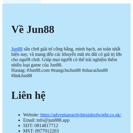
Về Jun88
Jun88
sân chơi giải trí công bằng, minh bạch, an toàn nhất
hiện nay, và mang đến các khuyến mãi ưu đãi có giá trị lớn
cho người chơi. Giúp mọi người có thể trải nghiệm thêm
nhiều loại game của Jun88.
Hastag: #Jun88.com #trangchuJun88 #nhacaiJun88
#linkJun88
Liên hệ
Website:
https://adventureactivitiesisleofwight.co.uk/
Email:
info@jun888.app
SDT: 0814817712
MST: 0977912263