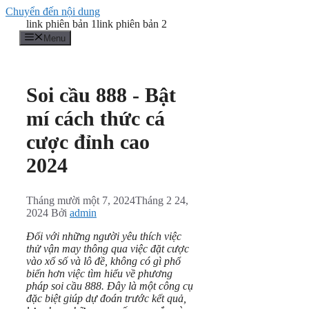
Chuyển đến nội dung
link phiên bản 1
link phiên bản 2
Menu
Soi cầu 888 - Bật
mí cách thức cá
cược đỉnh cao
2024
Tháng mười một 7, 2024
Tháng 2 24,
2024
Bởi
admin
Đối với những người yêu thích việc
thử vận may thông qua việc đặt cược
vào xổ số và lô đề, không có gì phổ
biến hơn việc tìm hiểu về phương
pháp soi cầu 888. Đây là một công cụ
đặc biệt giúp dự đoán trước kết quả,