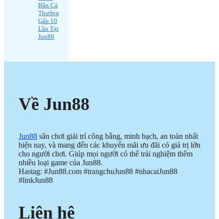
Bắn Cá
Thưởng
Gấp 10
Lần Tại
Jun88
Về Jun88
Jun88
sân chơi giải trí công bằng, minh bạch, an toàn nhất
hiện nay, và mang đến các khuyến mãi ưu đãi có giá trị lớn
cho người chơi. Giúp mọi người có thể trải nghiệm thêm
nhiều loại game của Jun88.
Hastag: #Jun88.com #trangchuJun88 #nhacaiJun88
#linkJun88
Liên hệ