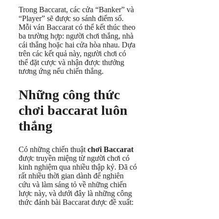
Trong Baccarat, các cửa “Banker” và
“Player” sẽ được so sánh điểm số.
Mỗi ván Baccarat có thể kết thúc theo
ba trường hợp: người chơi thắng, nhà
cái thắng hoặc hai cửa hòa nhau. Dựa
trên các kết quả này, người chơi có
thể đặt cược và nhận được thưởng
tương ứng nếu chiến thắng.
Những công thức
chơi baccarat luôn
thắng
Có những chiến thuật
chơi Baccarat
được truyền miệng từ người chơi có
kinh nghiệm qua nhiều thập kỷ. Đã có
rất nhiều thời gian dành để nghiên
cứu và làm sáng tỏ về những chiến
lược này, và dưới đây là những công
thức đánh bài Baccarat được đề xuất: