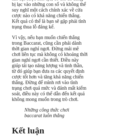
bị lạc vào những con số và không thể
suy nghĩ một cách chính xác về cửa
cược nào có khả năng chiến thắng.
Kết quả có thể là bạn sẽ gặp phải tình
trạng thua lỗ đáng kể.
Vì vậy, nếu bạn muốn chiến thắng
trong Baccarat, cũng cần phải dành
thời gian nghỉ ngơi. Đừng mải mê
chơi liên tục mà không có khoảng thời
gian nghỉ ngơi cần thiết. Điều này
giúp tái tạo năng lượng và tinh thần,
từ đó giúp bạn đưa ra các quyết định
cược tốt hơn và tăng khả năng chiến
thắng. Đừng để mình rơi vào tình
trạng chơi quá mức và đánh mất kiểm
soát, điều này có thể dẫn đến kết quả
không mong muốn trong trò chơi.
Những công thức chơi
baccarat luôn thắng
Kết luận