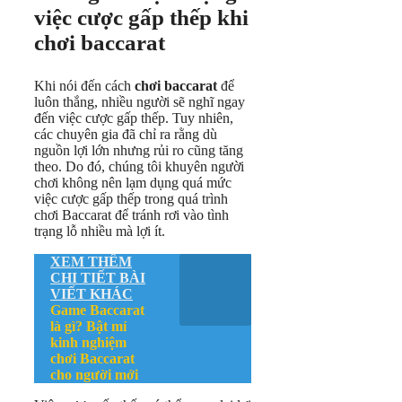
việc cược gấp thếp khi
chơi baccarat
Khi nói đến cách
chơi baccarat
để
luôn thắng, nhiều người sẽ nghĩ ngay
đến việc cược gấp thếp. Tuy nhiên,
các chuyên gia đã chỉ ra rằng dù
nguồn lợi lớn nhưng rủi ro cũng tăng
theo. Do đó, chúng tôi khuyên người
chơi không nên lạm dụng quá mức
việc cược gấp thếp trong quá trình
chơi Baccarat để tránh rơi vào tình
trạng lỗ nhiều mà lợi ít.
XEM THÊM
CHI TIẾT BÀI
VIẾT KHÁC
Game Baccarat
là gì? Bật mí
kinh nghiệm
chơi Baccarat
cho người mới