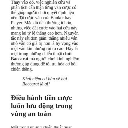
Thay vào đó, việc nghiên cứu và
phân tích cẩn thận từng ván cược có
thể giúp người chơi quyết định liệu
nên đặt cược vào cửa Banker hay
Player. Mặc dù tiền thưởng ít hơn,
nhưng việc đặt cược vào hai cửa này
mang lại tỷ lệ thắng cao hơn. Nguyên
tắc này rất đơn giản: thắng nhiều ván
nhỏ vẫn có giá trị hơn là hy vọng vào
một ván lớn nhưng rủi ro cao. Đây là
một trong những chiến thuật
chơi
Baccarat
mà người chơi kinh nghiệm
thường áp dụng để tối ưu hóa cơ hội
chiến thắng.
Khái niệm cơ bản về bài
Baccarat là gì?
Điều hành tiền cược
luôn lưu động trong
vùng an toàn
Một trong những chiến thuật quan