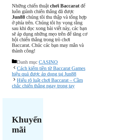
Những chiến thuật
chơi Baccarat
để
luôn giành chiến thắng đã được
Jun88
chúng tôi thu thập và tổng hợp
ở phía trên. Chúng tôi hy vọng rằng
sau khi đọc xong bài viết này, các bạn
sẽ áp dụng những mẹo trên để tăng cơ
hội chiến thắng trong trò chơi
Baccarat. Chúc các bạn may mắn và
thành công!
Danh mục
CASINO
Cách kiếm tiền từ Baccarat Games
hiệu quả được áp dụng tại Jun88
Hiểu rõ luật chơi Baccarat – Cầm
chắc chiến thắng ngay trong tay
Khuyến
mãi