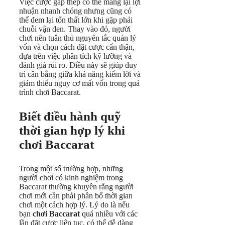
Việc cược gấp thếp có thể mang lại lợi
nhuận nhanh chóng nhưng cũng có
thể đem lại tổn thất lớn khi gặp phải
chuỗi vận đen. Thay vào đó, người
chơi nên tuân thủ nguyên tắc quản lý
vốn và chọn cách đặt cược cẩn thận,
dựa trên việc phân tích kỹ lưỡng và
đánh giá rủi ro. Điều này sẽ giúp duy
trì cân bằng giữa khả năng kiếm lời và
giảm thiểu nguy cơ mất vốn trong quá
trình chơi Baccarat.
Biết điều hành quỹ
thời gian hợp lý khi
chơi Baccarat
Trong một số trường hợp, những
người chơi có kinh nghiệm trong
Baccarat thường khuyên rằng người
chơi mới cần phải phân bổ thời gian
chơi một cách hợp lý. Lý do là nếu
bạn
chơi Baccarat
quá nhiều với các
lần đặt cược liên tục, có thể dễ dàng