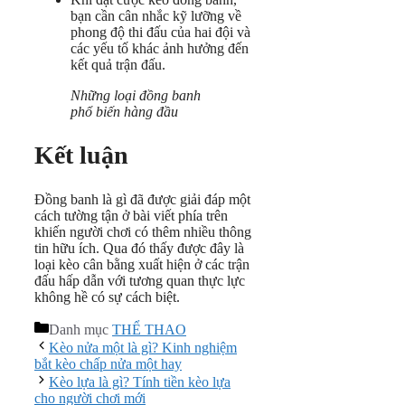
bạn cần cân nhắc kỹ lưỡng về
phong độ thi đấu của hai đội và
các yếu tố khác ảnh hưởng đến
kết quả trận đấu.
Những loại đồng banh
phổ biến hàng đầu
Kết luận
Đồng banh là gì đã được giải đáp một
cách tường tận ở bài viết phía trên
khiến người chơi có thêm nhiều thông
tin hữu ích. Qua đó thấy được đây là
loại kèo cân bằng xuất hiện ở các trận
đấu hấp dẫn với tương quan thực lực
không hề có sự cách biệt.
Danh mục
THỂ THAO
Kèo nửa một là gì? Kinh nghiệm
bắt kèo chấp nửa một hay
Kèo lựa là gì? Tính tiền kèo lựa
cho người chơi mới