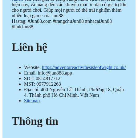
hiện nay, và mang đến các khuyến mãi ưu đãi có giá trị lớn
cho người chơi. Giúp mọi người có thể trải nghiệm thêm
nhiều loại game của Jun88.
Hastag: #Jun88.com #trangchuJun88 #nhacaiJun88
#linkJun88
Liên hệ
Website:
https://adventureactivitiesisleofwight.co.uk/
Email:
info@jun888.app
SDT: 0814817712
MST: 0977912263
Địa chỉ: 460 Nguyễn Tất Thành, Phường 18, Quận
4, Thành phố Hồ Chí Minh, Việt Nam
Sitemap
Thông tin