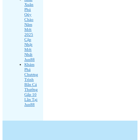
Xuân
Phú
Qúy
Chào
Năm
Mới
2025
Cập
Nhật
Mới
Nhất
Jun88
Khám
Phá
Chương
Trình
Bắn Cá
Thưởng
Gấp 10
Lần Tại
Jun88