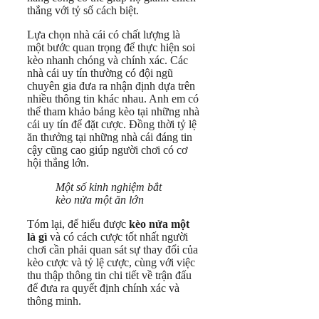
thắng với tỷ số cách biệt.
Lựa chọn nhà cái có chất lượng là
một bước quan trọng để thực hiện soi
kèo nhanh chóng và chính xác. Các
nhà cái uy tín thường có đội ngũ
chuyên gia đưa ra nhận định dựa trên
nhiều thông tin khác nhau. Anh em có
thể tham khảo bảng kèo tại những nhà
cái uy tín để đặt cược. Đồng thời tỷ lệ
ăn thưởng tại những nhà cái đáng tin
cậy cũng cao giúp người chơi có cơ
hội thắng lớn.
Một số kinh nghiệm bắt
kèo nửa một ăn lớn
Tóm lại, để hiểu được
kèo nửa một
là gì
và có cách cược tốt nhất người
chơi cần phải quan sát sự thay đổi của
kèo cược và tỷ lệ cược, cùng với việc
thu thập thông tin chi tiết về trận đấu
để đưa ra quyết định chính xác và
thông minh.