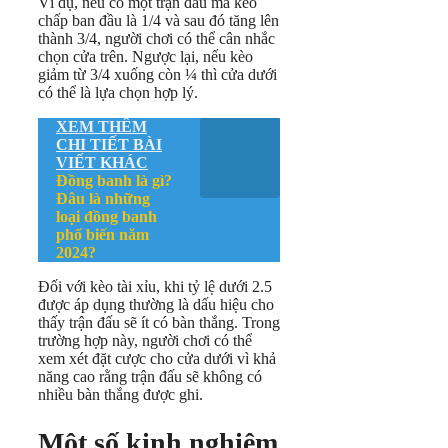
Ví dụ, nếu có một trận đấu mà kèo
chấp ban đầu là 1/4 và sau đó tăng lên
thành 3/4, người chơi có thể cân nhắc
chọn cửa trên. Ngược lại, nếu kèo
giảm từ 3/4 xuống còn ¼ thì cửa dưới
có thể là lựa chọn hợp lý.
XEM THÊM
CHI TIẾT BÀI
VIẾT KHÁC
Đồng banh là gì?
Đâu là những
loại đồng banh
phổ biến năm
2024?
Đối với kèo tài xỉu, khi tỷ lệ dưới 2.5
được áp dụng thường là dấu hiệu cho
thấy trận đấu sẽ ít có bàn thắng. Trong
trường hợp này, người chơi có thể
xem xét đặt cược cho cửa dưới vì khả
năng cao rằng trận đấu sẽ không có
nhiều bàn thắng được ghi.
Một số kinh nghiệm