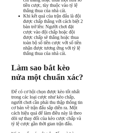
tiền cược, tùy thuộc vào tỷ lệ
thắng thua của nhà cái.
Khi kết quả của trận đấu là đội
được chấp thắng với cách biệt 2
bàn trở lên: Người chơi đặt
cược vào đội chấp hoặc đội
được chấp sẽ thắng hoặc thua
toàn bộ số tiền cược với số tiền
nhận được tương ứng với tỷ lệ
thắng thua của nhà cái.
Làm sao bắt kèo
nửa một chuẩn xác?
Để có cơ hội chọn được kèo tốt nhất
trong các loại cược như kèo chấp,
người chơi cần phải thu thập thông tin
cơ bản về trận đấu sắp diễn ra. Một
cách hiệu quả để làm điều này là theo
dõi sự thay đổi của kèo cược chấp và
tỷ lệ cược gần thời gian trận đấu.