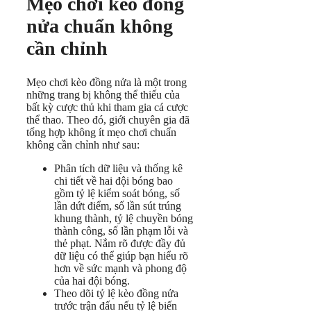
Mẹo chơi kèo đồng
nửa chuẩn không
cần chỉnh
Mẹo chơi kèo đồng nửa là một trong
những trang bị không thể thiếu của
bất kỳ cược thủ khi tham gia cá cược
thể thao. Theo đó, giới chuyên gia đã
tổng hợp không ít mẹo chơi chuẩn
không cần chỉnh như sau:
Phân tích dữ liệu và thống kê
chi tiết về hai đội bóng bao
gồm tỷ lệ kiểm soát bóng, số
lần dứt điểm, số lần sút trúng
khung thành, tỷ lệ chuyền bóng
thành công, số lần phạm lỗi và
thẻ phạt. Nắm rõ được đầy đủ
dữ liệu có thể giúp bạn hiểu rõ
hơn về sức mạnh và phong độ
của hai đội bóng.
Theo dõi tỷ lệ kèo đồng nửa
trước trận đấu nếu tỷ lệ biến