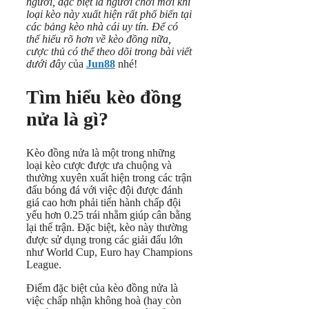
người, đặc biệt là người chơi mới khi
loại kèo này xuất hiện rất phổ biến tại
các bảng kèo nhà cái uy tín. Để có
thể hiểu rõ hơn về kèo đồng nữa,
cược thủ có thể theo dõi trong bài viết
dưới đây
của
Jun88
nhé!
Tìm hiểu kèo đồng
nửa là gì?
Kèo đồng nửa là một trong những
loại kèo cược được ưa chuộng và
thường xuyên xuất hiện trong các trận
đấu bóng đá với việc đội được đánh
giá cao hơn phải tiến hành chấp đội
yếu hơn 0.25 trái nhằm giúp cân bằng
lại thế trận. Đặc biệt, kèo này thường
được sử dụng trong các giải đấu lớn
như World Cup, Euro hay Champions
League.
Điểm đặc biệt của kèo đồng nửa là
việc chấp nhận không hoà (hay còn