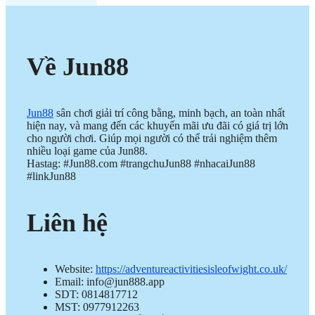
Về Jun88
Jun88
sân chơi giải trí công bằng, minh bạch, an toàn nhất
hiện nay, và mang đến các khuyến mãi ưu đãi có giá trị lớn
cho người chơi. Giúp mọi người có thể trải nghiệm thêm
nhiều loại game của Jun88.
Hastag: #Jun88.com #trangchuJun88 #nhacaiJun88
#linkJun88
Liên hệ
Website:
https://adventureactivitiesisleofwight.co.uk/
Email:
info@jun888.app
SDT: 0814817712
MST: 0977912263