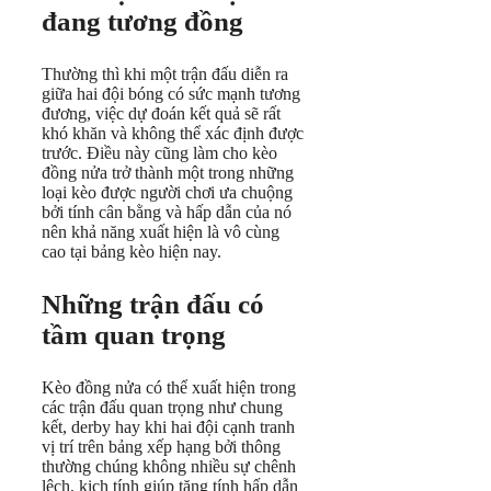
đang tương đồng
Thường thì khi một trận đấu diễn ra
giữa hai đội bóng có sức mạnh tương
đương, việc dự đoán kết quả sẽ rất
khó khăn và không thể xác định được
trước. Điều này cũng làm cho kèo
đồng nửa trở thành một trong những
loại kèo được người chơi ưa chuộng
bởi tính cân bằng và hấp dẫn của nó
nên khả năng xuất hiện là vô cùng
cao tại bảng kèo hiện nay.
Những trận đấu có
tầm quan trọng
Kèo đồng nửa có thể xuất hiện trong
các trận đấu quan trọng như chung
kết, derby hay khi hai đội cạnh tranh
vị trí trên bảng xếp hạng bởi thông
thường chúng không nhiều sự chênh
lệch, kịch tính giúp tăng tính hấp dẫn