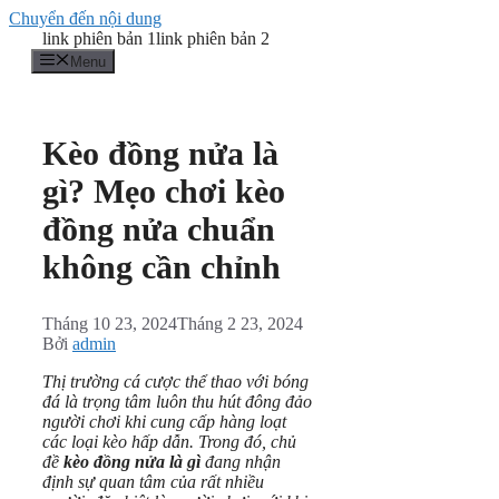
Chuyển đến nội dung
link phiên bản 1
link phiên bản 2
Menu
Kèo đồng nửa là
gì? Mẹo chơi kèo
đồng nửa chuẩn
không cần chỉnh
Tháng 10 23, 2024
Tháng 2 23, 2024
Bởi
admin
Thị trường cá cược thể thao với bóng
đá là trọng tâm luôn thu hút đông đảo
người chơi khi cung cấp hàng loạt
các loại kèo hấp dẫn. Trong đó, chủ
đề
kèo đồng nửa là gì
đang nhận
định sự quan tâm của rất nhiều