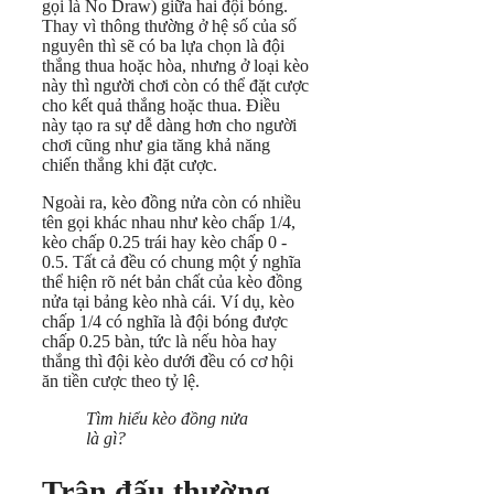
gọi là No Draw) giữa hai đội bóng.
Thay vì thông thường ở hệ số của số
nguyên thì sẽ có ba lựa chọn là đội
thắng thua hoặc hòa, nhưng ở loại kèo
này thì người chơi còn có thể đặt cược
cho kết quả thắng hoặc thua. Điều
này tạo ra sự dễ dàng hơn cho người
chơi cũng như gia tăng khả năng
chiến thắng khi đặt cược.
Ngoài ra, kèo đồng nửa còn có nhiều
tên gọi khác nhau như kèo chấp 1/4,
kèo chấp 0.25 trái hay kèo chấp 0 -
0.5. Tất cả đều có chung một ý nghĩa
thể hiện rõ nét bản chất của kèo đồng
nửa tại bảng kèo nhà cái. Ví dụ, kèo
chấp 1/4 có nghĩa là đội bóng được
chấp 0.25 bàn, tức là nếu hòa hay
thắng thì đội kèo dưới đều có cơ hội
ăn tiền cược theo tỷ lệ.
Tìm hiểu kèo đồng nửa
là gì?
Trận đấu thường