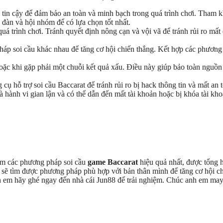
 tin cậy để đảm bảo an toàn và minh bạch trong quá trình chơi. Tham 
 đàn và hội nhóm để có lựa chọn tốt nhất.
uá trình chơi. Tránh quyết định nông cạn và vội vã để tránh rủi ro mất 
p soi cầu khác nhau để tăng cơ hội chiến thắng. Kết hợp các phương
hoặc khi gặp phải một chuỗi kết quả xấu. Điều này giúp bảo toàn nguồn
ụ hỗ trợ soi cầu Baccarat để tránh rủi ro bị hack thông tin và mất an t
 hành vi gian lận và có thể dẫn đến mất tài khoản hoặc bị khóa tài kho
h em các phương pháp soi cầu
game Baccarat
hiệu quả nhất, được tổng 
ủ sẽ tìm được phương pháp phù hợp với bản thân mình để tăng cơ hội c
nh em hãy ghé ngay đến nhà cái Jun88 để trải nghiệm. Chúc anh em ma