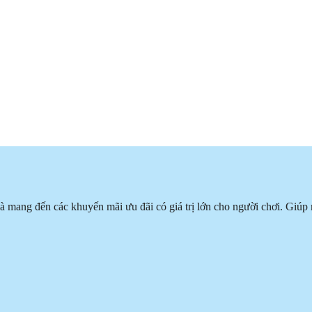
 và mang đến các khuyến mãi ưu đãi có giá trị lớn cho người chơi. Giúp