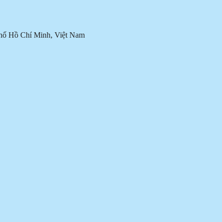
phố Hồ Chí Minh, Việt Nam