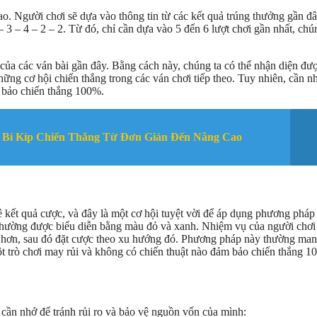
ao. Người chơi sẽ dựa vào thông tin từ các kết quả trúng thưởng gần đ
 3 – 4 – 2 – 2. Từ đó, chỉ cần dựa vào 5 đến 6 lượt chơi gần nhất, chú
g của các ván bài gần đây. Bằng cách này, chúng ta có thể nhận diện đ
ững cơ hội chiến thắng trong các ván chơi tiếp theo. Tuy nhiên, cần n
m bảo chiến thắng 100%.
 Bí Kíp Chiến Thắng Từ Đơn Giản Đến Nâng Cao
 kết quả cược, và đây là một cơ hội tuyệt vời để áp dụng phương pháp 
 thường được biểu diễn bằng màu đỏ và xanh. Nhiệm vụ của người chơi 
u hơn, sau đó đặt cược theo xu hướng đó. Phương pháp này thường man
một trò chơi may rủi và không có chiến thuật nào đảm bảo chiến thắng 1
 cần nhớ để tránh rủi ro và bảo vệ nguồn vốn của mình: