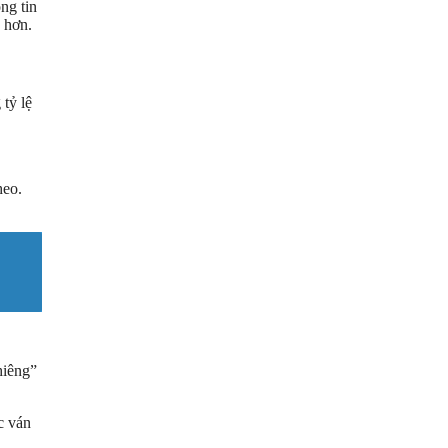
ng tin
 hơn.
 tỷ lệ
heo.
hiêng”
c ván