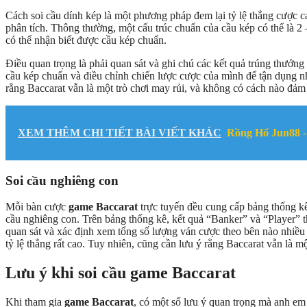
Cách soi cầu dính kép là một phương pháp đem lại tỷ lệ thắng cược c
phân tích. Thông thường, một cấu trúc chuẩn của cầu kép có thể là 2 –
có thể nhận biết được cầu kép chuẩn.
Điều quan trọng là phải quan sát và ghi chú các kết quả trúng thưởn
cầu kép chuẩn và điều chỉnh chiến lược cược của mình để tận dụng nh
rằng Baccarat vẫn là một trò chơi may rủi, và không có cách nào đả
XEM THÊM CHI TIẾT BÀI VIẾT KHÁC
Rồng Hổ Jun88 -
Soi cầu nghiêng con
Mỗi bàn cược
game Baccarat
trực tuyến đều cung cấp bảng thống kê
cầu nghiêng con. Trên bảng thống kê, kết quả “Banker” và “Player”
quan sát và xác định xem tổng số lượng ván cược theo bên nào nhiề
tỷ lệ thắng rất cao. Tuy nhiên, cũng cần lưu ý rằng Baccarat vẫn là 
Lưu ý khi soi cầu game Baccarat
Khi tham gia
game Baccarat
, có một số lưu ý quan trọng mà anh em