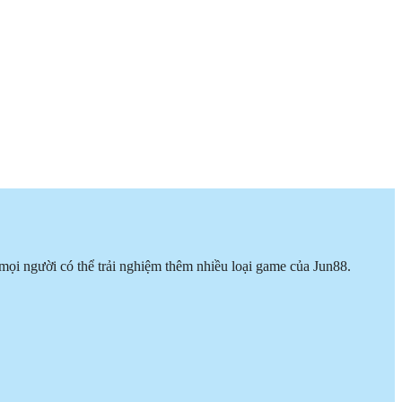
 mọi người có thể trải nghiệm thêm nhiều loại game của Jun88.