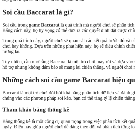
Soi cầu Baccarat là gì?
Soi cầu trong
game Baccarat
là quá trình mà người chơi sẽ phân tíc
Bằng cách này, họ hy vọng có thể đưa ra các quyết định đặt cược chín
Trong quá trình này, người chơi sẽ quan sát các kết quả trước đó và c
chơi hay không. Dựa trên những phát hiện này, họ sẽ điều chỉnh chiế
tương lai.
Tuy nhiên, cần nhớ rằng Baccarat là một trò chơi may rủi và dựa vào 
hỗ trợ nhưng không đảm bảo sẽ mang lại chiến thắng, và người chơi 
Những cách soi cầu game Baccarat hiệu qu
Baccarat là một trò chơi đòi hỏi khả năng phân tích dữ liệu và đánh 
chúng vào các phương pháp soi kèo, bạn có thể tăng tỷ lệ chiến thắng
Tham khảo bảng thống kê
Bảng thống kê là một công cụ quan trọng trong việc phân tích kết qu
ngày. Điều này giúp người chơi dễ dàng theo dõi và phân tích từng loại