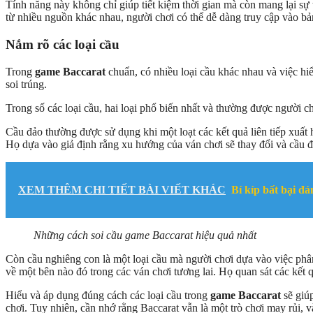
Tính năng này không chỉ giúp tiết kiệm thời gian mà còn mang lại sự 
từ nhiều nguồn khác nhau, người chơi có thể dễ dàng truy cập vào bả
Nắm rõ các loại cầu
Trong
game Baccarat
chuẩn, có nhiều loại cầu khác nhau và việc hiểu
soi trúng.
Trong số các loại cầu, hai loại phổ biến nhất và thường được người c
Cầu đảo thường được sử dụng khi một loạt các kết quả liên tiếp xuất h
Họ dựa vào giả định rằng xu hướng của ván chơi sẽ thay đổi và cầu đ
XEM THÊM CHI TIẾT BÀI VIẾT KHÁC
Bí kíp bất bại đ
Những cách soi cầu game Baccarat hiệu quả nhất
Còn cầu nghiêng con là một loại cầu mà người chơi dựa vào việc phân
về một bên nào đó trong các ván chơi tương lai. Họ quan sát các kết 
Hiểu và áp dụng đúng cách các loại cầu trong
game Baccarat
sẽ giú
chơi. Tuy nhiên, cần nhớ rằng Baccarat vẫn là một trò chơi may rủi,