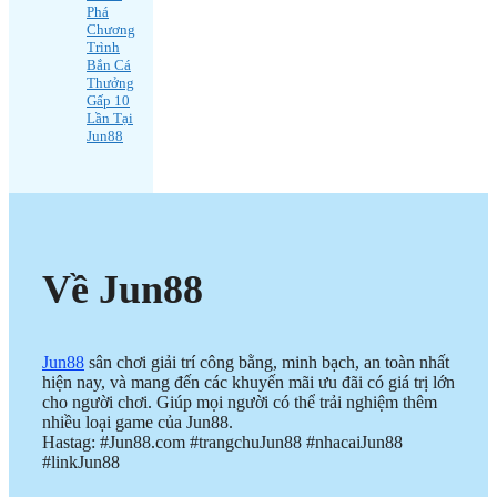
Phá
Chương
Trình
Bắn Cá
Thưởng
Gấp 10
Lần Tại
Jun88
Về Jun88
Jun88
sân chơi giải trí công bằng, minh bạch, an toàn nhất
hiện nay, và mang đến các khuyến mãi ưu đãi có giá trị lớn
cho người chơi. Giúp mọi người có thể trải nghiệm thêm
nhiều loại game của Jun88.
Hastag: #Jun88.com #trangchuJun88 #nhacaiJun88
#linkJun88