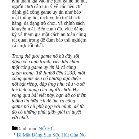
Khi tham gia vào thế giới game nổ hũ,
người chơi cần lưu ý về các tiêu chí
đánh giá cổng game uy tín như bảo
mật thông tin, dịch vụ hỗ trợ khách
hàng, đa dạng trò chơi, và chính sách
khuyến mãi. Bên cạnh đó, việc đăng
ký và tham gia một cách an toàn cũng
rất quan trọng để đảm bảo trải nghiệm
cá cược tốt nhất.
Trong thế giới game nổ hũ đầy sôi
động và cạnh tranh, việc lựa chọn
một cổng game uy tín là vô cùng
quan trọng. Từ Jun88 đến 123B, mỗi
cổng game đều có những đặc điểm
nổi bật riêng, đáp ứng nhu cầu và sở
thích đa dạng của người chơi. Hy
vọng qua bài viết này, bạn đã có thêm
thông tin hữu ích để tìm ra cổng
game nổ hũ phù hợp với mình, để từ
đó có những phút giây giải trí tuyệt
vời nhất.
Danh mục
NỔ HŨ
Bí Mật Đằng Sau Sức Hút Của Nổ