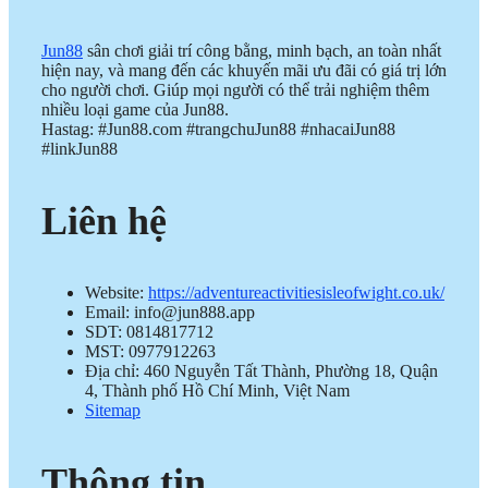
Jun88
sân chơi giải trí công bằng, minh bạch, an toàn nhất
hiện nay, và mang đến các khuyến mãi ưu đãi có giá trị lớn
cho người chơi. Giúp mọi người có thể trải nghiệm thêm
nhiều loại game của Jun88.
Hastag: #Jun88.com #trangchuJun88 #nhacaiJun88
#linkJun88
Liên hệ
Website:
https://adventureactivitiesisleofwight.co.uk/
Email:
info@jun888.app
SDT: 0814817712
MST: 0977912263
Địa chỉ: 460 Nguyễn Tất Thành, Phường 18, Quận
4, Thành phố Hồ Chí Minh, Việt Nam
Sitemap
Thông tin