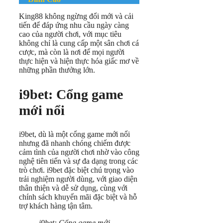
King88 không ngừng đổi mới và cải
tiến để đáp ứng nhu cầu ngày càng
cao của người chơi, với mục tiêu
không chỉ là cung cấp một sân chơi cá
cược, mà còn là nơi để mọi người
thực hiện và hiện thực hóa giấc mơ về
những phần thưởng lớn.
i9bet: Cổng game
mới nổi
i9bet, dù là một cổng game mới nổi
nhưng đã nhanh chóng chiếm được
cảm tình của người chơi nhờ vào công
nghệ tiên tiến và sự đa dạng trong các
trò chơi. i9bet đặc biệt chú trọng vào
trải nghiệm người dùng, với giao diện
thân thiện và dễ sử dụng, cùng với
chính sách khuyến mãi đặc biệt và hỗ
trợ khách hàng tận tâm.
i9bet: Cổng game mới