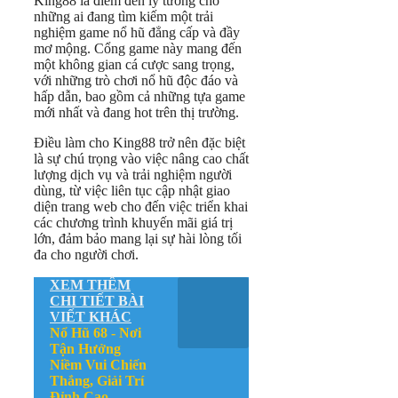
King88 là điểm đến lý tưởng cho
những ai đang tìm kiếm một trải
nghiệm game nổ hũ đẳng cấp và đầy
mơ mộng. Cổng game này mang đến
một không gian cá cược sang trọng,
với những trò chơi nổ hũ độc đáo và
hấp dẫn, bao gồm cả những tựa game
mới nhất và đang hot trên thị trường.
Điều làm cho King88 trở nên đặc biệt
là sự chú trọng vào việc nâng cao chất
lượng dịch vụ và trải nghiệm người
dùng, từ việc liên tục cập nhật giao
diện trang web cho đến việc triển khai
các chương trình khuyến mãi giá trị
lớn, đảm bảo mang lại sự hài lòng tối
đa cho người chơi.
XEM THÊM
CHI TIẾT BÀI
VIẾT KHÁC
Nổ Hũ 68 - Nơi
Tận Hưởng
Niềm Vui Chiến
Thắng, Giải Trí
Đỉnh Cao