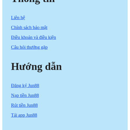
Liên hệ
Chính sách bảo mật
Điều khoản và điều kiện
Câu hỏi thưởng gặp
Hướng dẫn
Đăng ký Jun88
Nạp tiền Jun88
Rút tiền Jun88
Tải app Jun88