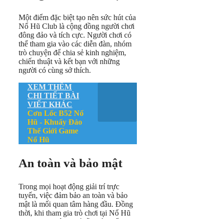
Một điểm đặc biệt tạo nên sức hút của
Nổ Hũ Club là cộng đồng người chơi
đông đảo và tích cực. Người chơi có
thể tham gia vào các diễn đàn, nhóm
trò chuyện để chia sẻ kinh nghiệm,
chiến thuật và kết bạn với những
người có cùng sở thích.
XEM THÊM
CHI TIẾT BÀI
VIẾT KHÁC
Cơn Lốc B52 Nổ
Hũ - Khuấy Đảo
Thế Giới Game
Nổ Hũ
An toàn và bảo mật
Trong mọi hoạt động giải trí trực
tuyến, việc đảm bảo an toàn và bảo
mật là mối quan tâm hàng đầu. Đồng
thời, khi tham gia trò chơi tại Nổ Hũ