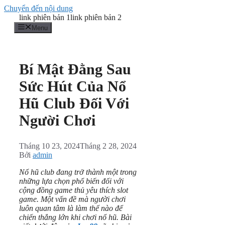
Chuyển đến nội dung
link phiên bản 1
link phiên bản 2
Menu
Bí Mật Đằng Sau
Sức Hút Của Nổ
Hũ Club Đối Với
Người Chơi
Tháng 10 23, 2024
Tháng 2 28, 2024
Bởi
admin
Nổ hũ club đang trở thành một trong
những lựa chọn phổ biến đối với
cộng đồng game thủ yêu thích slot
game. Một vấn đề mà người chơi
luôn quan tâm là làm thế nào để
chiến thắng lớn khi chơi nổ hũ. Bài