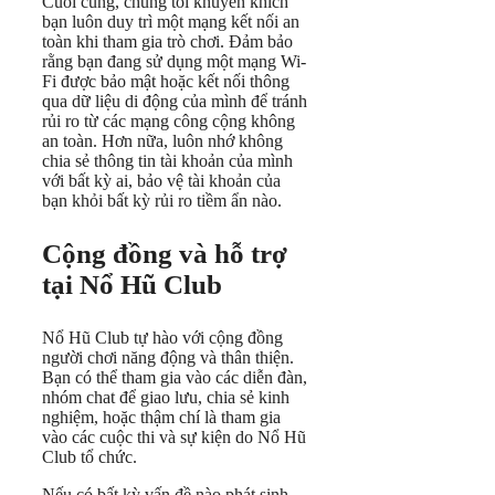
Cuối cùng, chúng tôi khuyến khích
bạn luôn duy trì một mạng kết nối an
toàn khi tham gia trò chơi. Đảm bảo
rằng bạn đang sử dụng một mạng Wi-
Fi được bảo mật hoặc kết nối thông
qua dữ liệu di động của mình để tránh
rủi ro từ các mạng công cộng không
an toàn. Hơn nữa, luôn nhớ không
chia sẻ thông tin tài khoản của mình
với bất kỳ ai, bảo vệ tài khoản của
bạn khỏi bất kỳ rủi ro tiềm ẩn nào.
Cộng đồng và hỗ trợ
tại Nổ Hũ Club
Nổ Hũ Club tự hào với cộng đồng
người chơi năng động và thân thiện.
Bạn có thể tham gia vào các diễn đàn,
nhóm chat để giao lưu, chia sẻ kinh
nghiệm, hoặc thậm chí là tham gia
vào các cuộc thi và sự kiện do Nổ Hũ
Club tổ chức.
Nếu có bất kỳ vấn đề nào phát sinh,