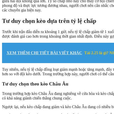
giữa hai đội không quá lớn. Tỷ số chấp nhỏ này cho thấy cơ hội chiến
phong độ và thực lực tương đương nhau, người chơi nên cân nhắc chọ
các chuyên gia hiện nay.
Tư duy chọn kèo dựa trên tỷ lệ chấp
Trước khi trận đấu diễn ra khoảng 1 giờ, nếu tỷ lệ chấp giảm từ 1 xuố
được đánh giá cao hơn trong khoảng thời gian nhất định. Điều này gợi
XEM THÊM CHI TIẾT BÀI VIẾT KHÁC
Tài 2.25 là gì? N
Tuy nhiên, nếu tỷ lệ chấp đồng loạt giảm mạnh hoặc tăng mạnh, đây t
hơn so với đội kèo dưới. Trong trường hợp này, người chơi có thể cân
Tư duy chọn theo kèo Châu Âu
Trong trường hợp kèo Châu Âu đang nghiêng về cửa hòa và kèo chấp 
có khả năng giành chiến thắng chung cuộc.
Ngược lại, nếu kèo chấp đang giảm và kèo Châu Âu đang có nhiều biế