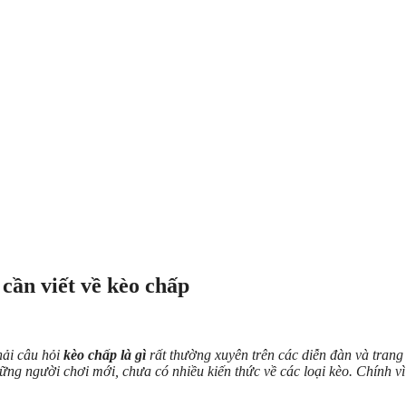
cần viết về kèo chấp
hải câu hỏi
kèo chấp là gì
rất thường xuyên trên các diễn đàn và tran
ng người chơi mới, chưa có nhiều kiến thức về các loại kèo. Chính vì
.