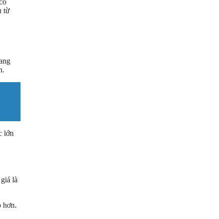
 có
u từ
đang
n.
c lớn
giá là
o hơn.