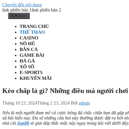
Chuyển đến nội dung
link phiên bản 1
link phiên bản 2
Menu
TRANG CHỦ
THỂ THAO
CASINO
NỔ HŨ
BẮN CÁ
GAME BÀI
ĐÁ GÀ
XỔ SỐ
E-SPORTS
KHUYẾN MÃI
Kèo chấp là gì? Những điều mà người chơi 
Tháng 10 23, 2024
Tháng 2 23, 2024
Bởi
admin
Nếu là một người đam mê cá cược bóng đá chắc chắn bạn đã gặp p
xã hội hiện nay. Đa số những câu hỏi này thường được đặt ra bởi nhữ
nhà cái
Jun88
sẽ giải đáp thắc mắc này ngay trong bài viết dưới đây