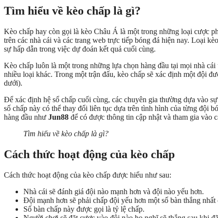
Tìm hiểu về kèo chấp là gì?
Kèo chấp hay còn gọi là kèo Châu Á là một trong những loại cược phổ
trên các nhà cái và các trang web trực tiếp bóng đá hiện nay. Loại kè
sự hấp dẫn trong việc dự đoán kết quả cuối cùng.
Kèo chấp luôn là một trong những lựa chọn hàng đầu tại mọi nhà cái
nhiều loại khác. Trong một trận đấu, kèo chấp sẽ xác định một đội đ
dưới).
Để xác định hệ số chấp cuối cùng, các chuyên gia thường dựa vào sự c
số chấp này có thể thay đổi liên tục dựa trên tình hình của từng đội 
hàng đầu như
Jun88
để có được thông tin cập nhật và tham gia vào 
Tìm hiểu về kèo chấp là gì?
Cách thức hoạt động của kèo chấp
Cách thức hoạt động của kèo chấp được hiểu như sau:
Nhà cái sẽ đánh giá đội nào mạnh hơn và đội nào yếu hơn.
Đội mạnh hơn sẽ phải chấp đội yếu hơn một số bàn thắng nhất 
Số bàn chấp này được gọi là tỷ lệ chấp.
Người chơi sẽ đặt cược vào đội nào họ nghĩ sẽ thắng sau khi đã 