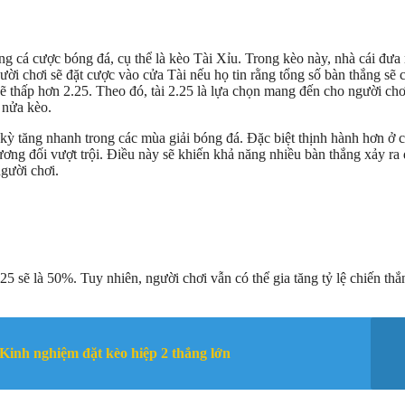
ng cá cược bóng đá, cụ thể là kèo Tài Xỉu. Trong kèo này, nhà cái đưa 
ười chơi sẽ đặt cược vào cửa Tài nếu họ tin rằng tổng số bàn thắng sẽ 
sẽ thấp hơn 2.25. Theo đó, tài 2.25 là lựa chọn mang đến cho người chơ
 nửa kèo.
kỳ tăng nhanh trong các mùa giải bóng đá. Đặc biệt thịnh hành hơn ở 
ơng đối vượt trội. Điều này sẽ khiến khả năng nhiều bàn thắng xảy ra
người chơi.
.25 sẽ là 50%. Tuy nhiên, người chơi vẫn có thể gia tăng tỷ lệ chiến thắ
? Kinh nghiệm đặt kèo hiệp 2 thắng lớn