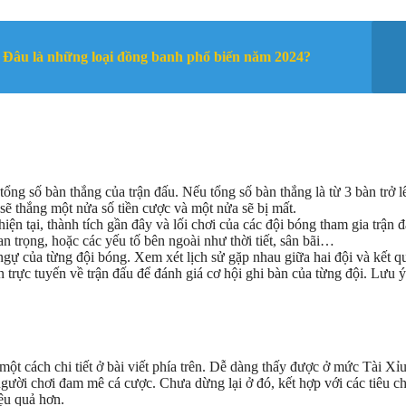
 Đâu là những loại đồng banh phổ biến năm 2024?
tổng số bàn thắng của trận đấu. Nếu tổng số bàn thắng là từ 3 bàn trở l
 sẽ thắng một nửa số tiền cược và một nửa sẽ bị mất.
n tại, thành tích gần đây và lối chơi của các đội bóng tham gia trận đ
n trọng, hoặc các yếu tố bên ngoài như thời tiết, sân bãi…
ự của từng đội bóng. Xem xét lịch sử gặp nhau giữa hai đội và kết q
in trực tuyến về trận đấu để đánh giá cơ hội ghi bàn của từng đội. Lưu ý
một cách chi tiết ở bài viết phía trên. Dễ dàng thấy được ở mức Tài Xỉ
người chơi đam mê cá cược. Chưa dừng lại ở đó, kết hợp với các tiêu ch
ệu quả hơn.