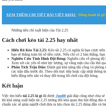
XEM THÊM CHI TIẾT BÀI VIẾT KHÁC
Đồng banh là gì?
Những tiêu chí xuất hiện của Tài 2.25
Cách chơi kèo tài 2.25 hay nhất
Hiểu Rõ Kèo Tài 2.25:
Kèo tài 2.25 có nghĩa là bạn cược trên 
bạn sẽ thắng toàn bộ số tiền cược. Nếu chỉ có 2 bàn thắng, bạn
Nghiên Cứu Tình Hình Đội Bóng:
Nghiên cứu về phong độ hiệ
Xem xét các yếu tố như lực lượng, sự vắng mặt của cầu thủ qua
Phân Tích Trận Đấu:
Đánh giá khả năng tấn công và phòng ng
các trận đấu trước đó. Theo dõi trực tiếp hoặc cập nhật thông t
biến động trên sân và thay đổi trong lối chơi của đội bóng.
Kết luận
Việc tìm hiểu
tài 2.25 là gì
đã được
Jun88
giải đáp cũng như chia sẻ 
thì khả năng xuất hiện tài 2.25 tương đối khả quan thu hút đông đảo 
chuẩn xác sẽ giúp người chơi đưa ra lựa chọn tài 2.25 đúng đắn và hi