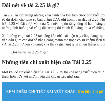
Đôi nét về tài 2.25 là gì?
Tài 2.25 là một trong những khía cạnh của loại kèo cược phổ biến tro
số dự đoán cho tổng số bàn thắng được ghi trong trận đấu là 2.25. Ng
hơn 2.25 và đặt cược vào cửa Xỉu nếu họ tin rằng tổng số bàn thắng 
những tình huống vô cùng đặc trưng đó chính là thắng, thua và thẳng
Xu hướng chọn tài 2.25 tại bảng kèo nhà cái hiện nay cũng đang cực 
trận đấu giữa các đội có hàng công mạnh mẽ hoặc có sự chênh lệch tư
với tài 2.25 trở nên vô cùng khả thi và gia tăng tỷ lệ chiến thắng cho 
Đôi nét về tài 2.25 là gì?
Những tiêu chí xuất hiện của Tài 2.25
Một khi có sự xuất hiện của Tài Xỉu 2.25 thì khả năng xuất hiện tài 2
thêm hơn nữa với những tiêu chí chuẩn xác như sau:
XEM THÊM CHI TIẾT BÀI VIẾT KHÁC
Kèo hiệp 2 là gì