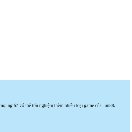
 mọi người có thể trải nghiệm thêm nhiều loại game của Jun88.