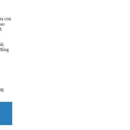
ra con
cao
i
các
 đúng
ng