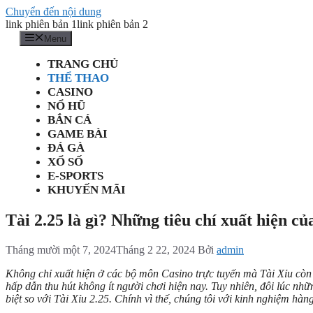
Chuyển đến nội dung
link phiên bản 1
link phiên bản 2
Menu
TRANG CHỦ
THỂ THAO
CASINO
NỔ HŨ
BẮN CÁ
GAME BÀI
ĐÁ GÀ
XỔ SỐ
E-SPORTS
KHUYẾN MÃI
Tài 2.25 là gì? Những tiêu chí xuất hiện củ
Tháng mười một 7, 2024
Tháng 2 22, 2024
Bởi
admin
Không chỉ xuất hiện ở các bộ môn Casino trực tuyến mà Tài Xỉu còn 
hấp dẫn thu hút không ít người chơi hiện nay. Tuy nhiên, đôi lúc nh
biệt so với Tài Xỉu 2.25. Chính vì thế, chúng tôi với kinh nghiệm hàn