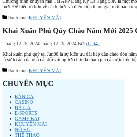
Chương trình khuyến mãi Tải APP Đăng Ký Là Tặng 58K là một món q
mới. Để hiểu rõ hơn về cách thức và điều kiện tham gia, mời bạn cù
Danh mục
KHUYẾN MÃI
Khai Xuân Phú Qúy Chào Năm Mới 2025 
Tháng 12 26, 2024
Tháng 12 26, 2024
Bởi
chad4a
Khai xuân phú quý tại Jun88 là sự kiện ưu đãi hấp dẫn chào đón năm
là sự tri ân của nhà cái đối với người chơi đã tham gia cá cược trên h
Danh mục
KHUYẾN MÃI
CHUYÊN MỤC
BẮN CÁ
CASINO
ĐÁ GÀ
E-SPORTS
GAME BÀI
KHUYẾN MÃI
NỔ HŨ
THỂ THAO