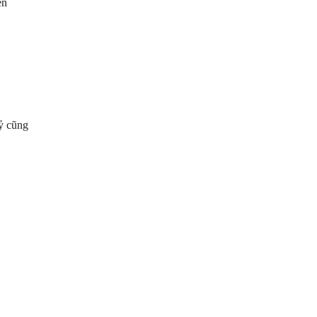
ên
tỷ cũng