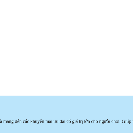
 và mang đến các khuyến mãi ưu đãi có giá trị lớn cho người chơi. Giúp