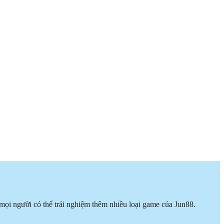
 mọi người có thể trải nghiệm thêm nhiều loại game của Jun88.