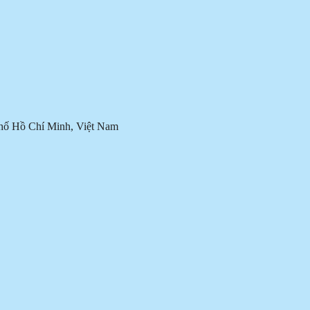
phố Hồ Chí Minh, Việt Nam