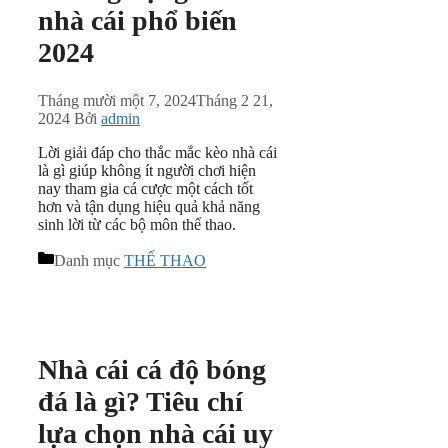
nhà cái phổ biến
2024
Tháng mười một 7, 2024
Tháng 2 21,
2024
Bởi
admin
Lời giải đáp cho thắc mắc kèo nhà cái
là gì giúp không ít người chơi hiện
nay tham gia cá cược một cách tốt
hơn và tận dụng hiệu quả khả năng
sinh lời từ các bộ môn thể thao.
Danh mục
THỂ THAO
Nhà cái cá độ bóng
đá là gì? Tiêu chí
lựa chọn nhà cái uy