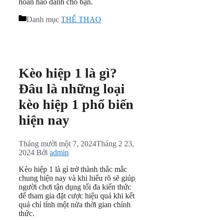
hoàn hảo dành cho bạn.
Danh mục
THỂ THAO
Kèo hiệp 1 là gì?
Đâu là những loại
kèo hiệp 1 phổ biến
hiện nay
Tháng mười một 7, 2024
Tháng 2 23,
2024
Bởi
admin
Kèo hiệp 1 là gì trở thành thắc mắc
chung hiện nay và khi hiểu rõ sẽ giúp
người chơi tận dụng tối đa kiến thức
để tham gia đặt cược hiệu quả khi kết
quả chỉ tính một nửa thời gian chính
thức.