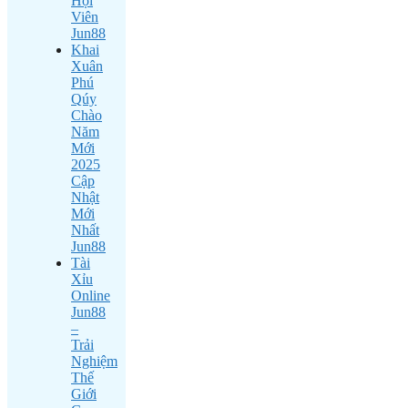
Hội
Viên
Jun88
Khai
Xuân
Phú
Qúy
Chào
Năm
Mới
2025
Cập
Nhật
Mới
Nhất
Jun88
Tài
Xỉu
Online
Jun88
–
Trải
Nghiệm
Thế
Giới