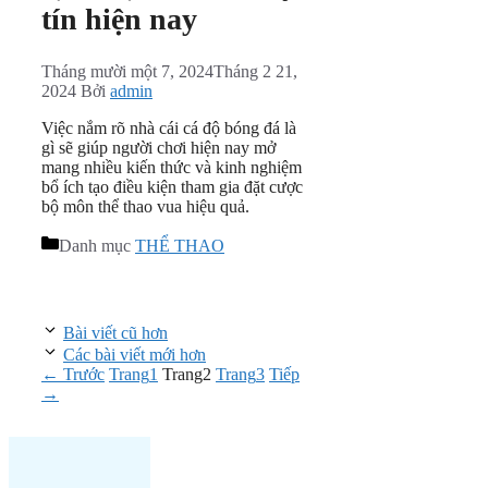
tín hiện nay
Tháng mười một 7, 2024
Tháng 2 21,
2024
Bởi
admin
Việc nắm rõ nhà cái cá độ bóng đá là
gì sẽ giúp người chơi hiện nay mở
mang nhiều kiến thức và kinh nghiệm
bổ ích tạo điều kiện tham gia đặt cược
bộ môn thể thao vua hiệu quả.
Danh mục
THỂ THAO
Bài viết cũ hơn
Các bài viết mới hơn
←
Trước
Trang
1
Trang
2
Trang
3
Tiếp
→