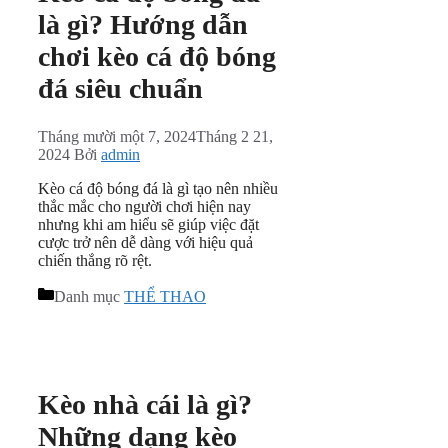
là gì? Hướng dẫn
chơi kèo cá độ bóng
đá siêu chuẩn
Tháng mười một 7, 2024
Tháng 2 21,
2024
Bởi
admin
Kèo cá độ bóng đá là gì tạo nên nhiều
thắc mắc cho người chơi hiện nay
nhưng khi am hiểu sẽ giúp việc đặt
cược trở nên dễ dàng với hiệu quả
chiến thắng rõ rệt.
Danh mục
THỂ THAO
Kèo nhà cái là gì?
Những dạng kèo