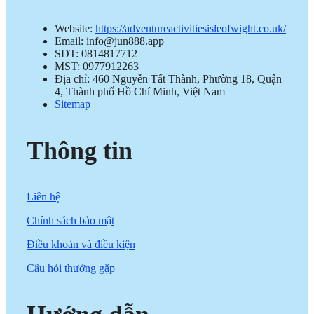
Website:
https://adventureactivitiesisleofwight.co.uk/
Email:
info@jun888.app
SDT: 0814817712
MST: 0977912263
Địa chỉ: 460 Nguyễn Tất Thành, Phường 18, Quận
4, Thành phố Hồ Chí Minh, Việt Nam
Sitemap
Thông tin
Liên hệ
Chính sách bảo mật
Điều khoản và điều kiện
Câu hỏi thưởng gặp